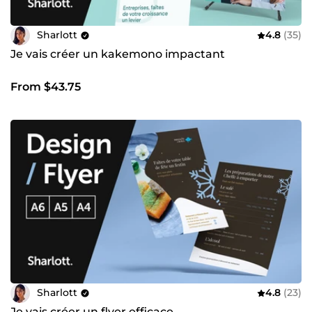
Sharlott
4.8
(35)
Je vais créer un kakemono impactant
From $43.75
Sharlott
4.8
(23)
Je vais créer un flyer efficace