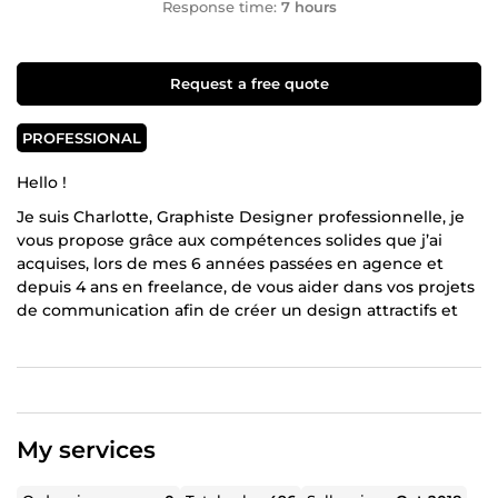
Response time:
7 hours
Request a free quote
PROFESSIONAL
Hello !
Je suis Charlotte, Graphiste Designer professionnelle, je
vous propose grâce aux compétences solides que j’ai
acquises, lors de mes 6 années passées en agence et
depuis 4 ans en freelance, de vous aider dans vos projets
de communication afin de créer un design attractifs et
percutants qui saura séduire vos prospects.
Vous souhaitez, me soumettre votre projet ? N’hésitez
plus, je serais ravie de répondre à vos besoins et de vous
aider à atteindre vos objectifs !
My services