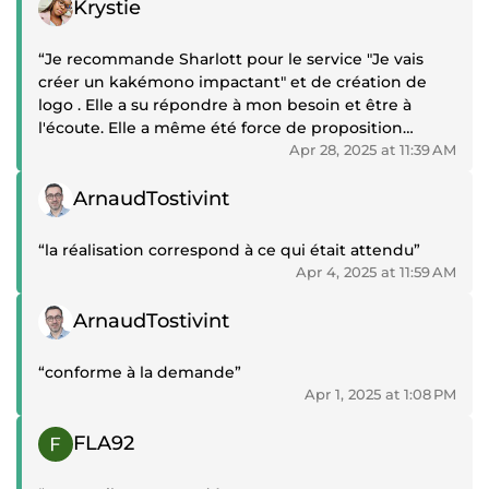
Krystie
“Je recommande Sharlott pour le service "Je vais
créer un kakémono impactant" et de création de
logo . Elle a su répondre à mon besoin et être à
l'écoute. Elle a même été force de proposition
lorsque j'avais des doutes ou des interrogations. Je la
Apr 28, 2025 at 11:39 AM
remercie infiniment. N'hésitez pas à la contacter.”
Positive review
ArnaudTostivint
“la réalisation correspond à ce qui était attendu”
Apr 4, 2025 at 11:59 AM
Positive review
ArnaudTostivint
“conforme à la demande”
Apr 1, 2025 at 1:08 PM
Positive review
FLA92