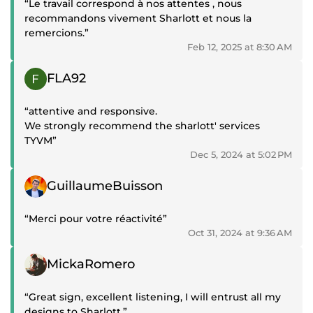
“Le travail correspond à nos attentes , nous
recommandons vivement Sharlott et nous la
remercions.”
Feb 12, 2025 at 8:30 AM
Positive review
FLA92
“attentive and responsive.
We strongly recommend the sharlott' services
TYVM”
Dec 5, 2024 at 5:02 PM
Positive review
GuillaumeBuisson
“Merci pour votre réactivité”
Oct 31, 2024 at 9:36 AM
Positive review
MickaRomero
“Great sign, excellent listening, I will entrust all my
designs to Sharlott.”