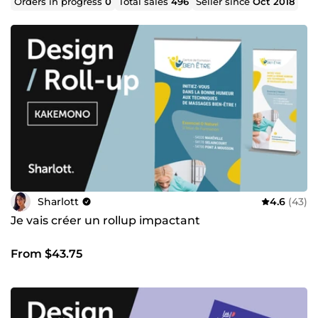
Orders in progress
0
Total sales
496
Seller since
Oct 2018
Sharlott
4.6
(43)
Je vais créer un rollup impactant
From $43.75