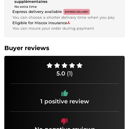
supplémentaires
No extra time
Express delivery available
EXPRESS DELIVERY
You can choose a shorter delivery time when you pay
Eligible for Hiscox insurance
You can insure your order during payment
Buyer reviews
5.0
(1)
1 positive review