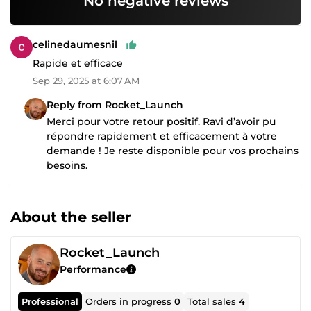
No negative reviews
celinedaumesnil
Rapide et efficace
Sep 29, 2025 at 6:07 AM
Reply from Rocket_Launch
Merci pour votre retour positif. Ravi d’avoir pu
répondre rapidement et efficacement à votre
demande ! Je reste disponible pour vos prochains
besoins.
About the seller
Rocket_Launch
Performance
Professional
Orders in progress
0
Total sales
4