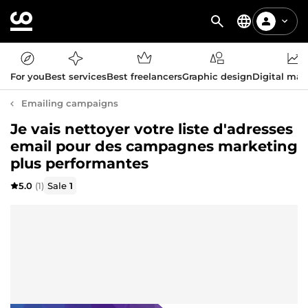
For you
Best services
Best freelancers
Graphic design
Digital mar
Emailing campaigns
Je vais nettoyer votre liste d'adresses
email pour des campagnes marketing
plus performantes
5.0
(1)
Sale
1