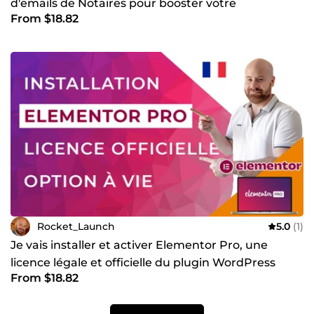
d'emails de Notaires pour booster votre
From $18.82
prospection BtoB
Rocket_Launch
5.0
(1)
Je vais installer et activer Elementor Pro, une
licence légale et officielle du plugin WordPress
From $18.82