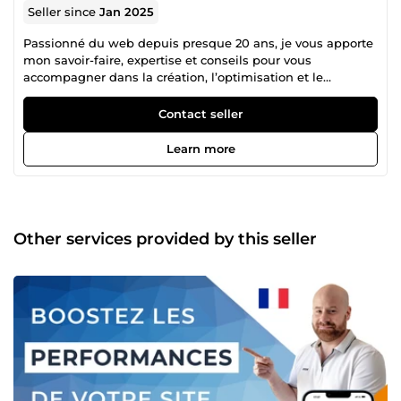
Seller since
Jan 2025
Passionné du web depuis presque 20 ans, je vous apporte
mon savoir-faire, expertise et conseils pour vous
accompagner dans la création, l’optimisation et le
développement de votre présence en ligne. Avec un focus
sur WordPress, je propose des services variés et
Contact seller
personnalisés, notamment : Création de sites WordPress
professionnels (vitrine, ecommerce, blog, etc.) adaptés à
Learn more
vos besoins spécifiques. Installation et configurations de
plugins WordPress divers et variés (Elementor Pro, etc.)
Optimisation des performances de votre site WordPress
pour un chargement rapide et fluide. Fourniture et
installation de thèmes premium WordPress (Divi, Astra
Other services provided by this seller
Pro, OceanWP, etc.) Nettoyage de vos listes d’adresses
email pour maximiser l’efficacité de vos campagnes email
marketing. Accès à des bases de données d’emails ciblées
pour booster votre prospection BtoB. Et bien d'autres
services Je suis engagé à fournir un travail de qualité,
dans le respect des délais et de vos attentes. Pour toute
demande ou question, n’hésitez pas à me contacter. Je me
ferai un plaisir de vous répondre rapidement et de discuter
ensemble de vos projets !