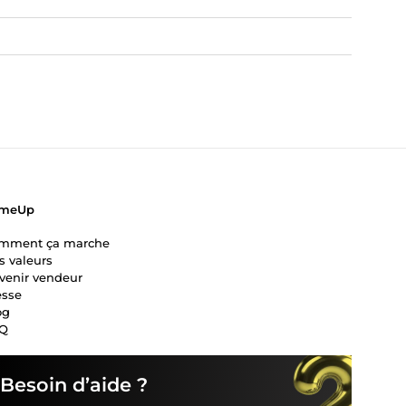
meUp
mment ça marche
s valeurs
venir vendeur
esse
og
Q
Besoin d’aide ?