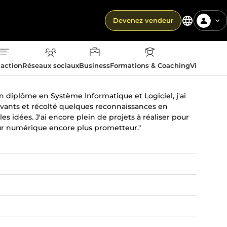
Devenez vendeur
action
Réseaux sociaux
Business
Formations & Coaching
Vie quotid
n diplôme en Système Informatique et Logiciel, j'ai
ovants et récolté quelques reconnaissances en
es idées. J'ai encore plein de projets à réaliser pour
utur numérique encore plus prometteur."