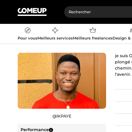
Pour vous
Meilleurs services
Meilleurs freelances
Design &
je suis
plongé 
chemin. 
l'avenir
@
IKPAYE
Performance