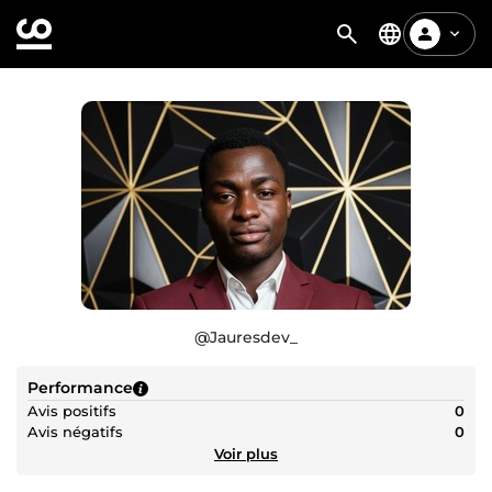
@
Jauresdev_
Performance
Avis positifs
0
Avis négatifs
0
Voir plus