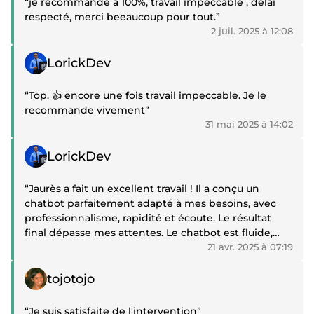
concept à la livraison • Résultats mesurables :
“je recommande à 100%, travail impeccable , délai
augmentation des conversions, visibilité et ventes •
respecté, merci beeaucoup pour tout.”
Solutions sur mesure adaptées à vos besoins spécifiques
2 juil. 2025 à 12:08
⸻
Témoignage positif
LorickDev
Si vous souhaitez professionnaliser votre présence
digitale, créer des vidéos performantes, un site web
“Top. 👍 encore une fois travail impeccable. Je le
optimisé, des tunnels de vente rentables ou automatiser
recommande vivement”
vos processus, je vous accompagne pour obtenir des
31 mai 2025 à 14:02
résultats concrets et mesurables.
Témoignage positif
LorickDev
“Jaurès a fait un excellent travail ! Il a conçu un
chatbot parfaitement adapté à mes besoins, avec
professionnalisme, rapidité et écoute. Le résultat
final dépasse mes attentes. Le chatbot est fluide,
fonctionnel et parfaitement adapté à mes objectifs.
21 avr. 2025 à 07:19
Je le recommande les yeux fermés à toute personne
Témoignage positif
qui cherche un expert fiable et sérieux dans le
tojotojo
domaine. Merci encore, Jaurès, pour ce travail
remarquable !”
“Je suis satisfaite de l'intervention”