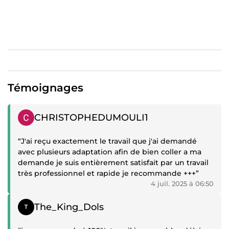
Sites Web & WordPress Création de sites web modernes,
rapides, responsives et optimisés SEO, adaptés à tous les
appareils et conçus pour générer du trafic et convertir
vos visiteurs en clients.
Tunnels de vente & Systeme.io Conception de landing
pages, automatisation des emails, intégration d’upsells et
downsells, avec optimisation de la conversion pour
maximiser les ventes et les performances marketing.
Témoignages
Automatisation & Chatbots Mise en place de solutions
Messenger, WhatsApp, CRM, relances automatisées,
Témoignage positif
CHRISTOPHEDUMOULI1
paiements et suivi client pour gagner du temps et
augmenter l’efficacité opérationnelle.
“J'ai reçu exactement le travail que j'ai demandé
Contenu & Community Management Création de visuels,
avec plusieurs adaptation afin de bien coller a ma
vidéos et contenus impactants pour renforcer votre
demande je suis entièrement satisfait par un travail
présence en ligne et stimuler l’engagement de votre
très professionnel et rapide je recommande +++”
audience.
4 juil. 2025 à 06:50
⸻
Témoignage positif
The_King_Dols
Pourquoi choisir ce service • Interlocuteur unique pour
tous vos projets digitaux • Accompagnement complet, du