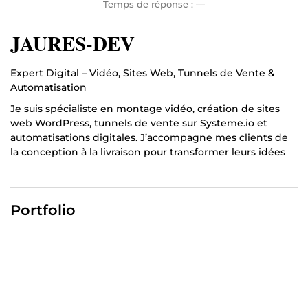
Temps de réponse :
—
JAURES-DEV
Expert Digital – Vidéo, Sites Web, Tunnels de Vente &
Automatisation
Je suis spécialiste en montage vidéo, création de sites
web WordPress, tunnels de vente sur Systeme.io et
automatisations digitales. J’accompagne mes clients de
la conception à la livraison pour transformer leurs idées
en contenus performants, pages optimisées pour la
conversion et outils digitaux faciles à gérer.
⸻
Portfolio
Services proposés
Montage vidéo professionnel Réalisation de vidéos pour
Reels, TikTok, YouTube, vidéos commerciales et VSL,
incluant transitions, sound design et optimisation pour
maximiser l’engagement et les conversions.