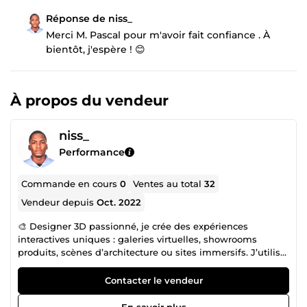
Réponse de niss_
Merci M. Pascal pour m'avoir fait confiance . À
bientôt, j'espère ! 😊
À propos du vendeur
niss_
Performance
Commande en cours
0
Ventes au total
32
Vendeur depuis
Oct. 2022
🎨 Designer 3D passionné, je crée des expériences
interactives uniques : galeries virtuelles, showrooms
produits, scènes d’architecture ou sites immersifs. J’utilise
Blender, Pano2VR, et des outils web modernes pour vous
livrer un rendu visuel professionnel, compatible mobile et
Contacter le vendeur
ordinateur. Je suis à l’écoute de vos besoins pour
transformer vos idées en projets immersifs. ➤ Scène 3D
En savoir plus