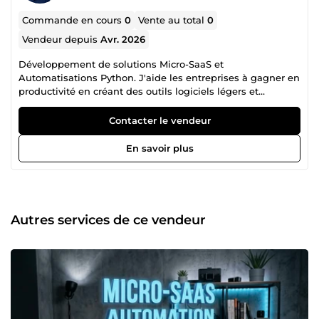
Commande en cours
0
Vente au total
0
Vendeur depuis
Avr. 2026
Développement de solutions Micro-SaaS et
Automatisations Python. J'aide les entreprises à gagner en
productivité en créant des outils logiciels légers et
spécifiques (Micro-SaaS). Réalisations clés : Automatisation
métier : Conception de scripts Python pour le traitement
Contacter le vendeur
automatique de données (CSV, Excel) et la génération de
documents. Extraction de données : Mise en place de
En savoir plus
systèmes de Web Scraping pour la veille concurrentielle.
Intégration API : Connexion de différents services cloud
pour fluidifier les workflows. Gestion de projet : Utilisation
de GitHub pour le versioning et PythonAnywhere pour le
déploiement.
Autres services de ce vendeur