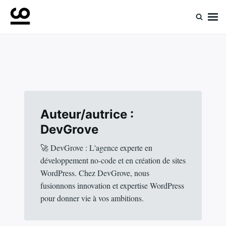
Skip
Search
to
for:
Retrouvez toute l'expertise de nos spécialistes
Experts ComeUp
content
Auteur/autrice :
DevGrove
🚀 DevGrove : L'agence experte en
développement no-code et en création de sites
WordPress. Chez DevGrove, nous
fusionnons innovation et expertise WordPress
pour donner vie à vos ambitions.