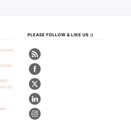
PLEASE FOLLOW & LIKE US :)
ance en
 ne pas
xpert
ver un
ape