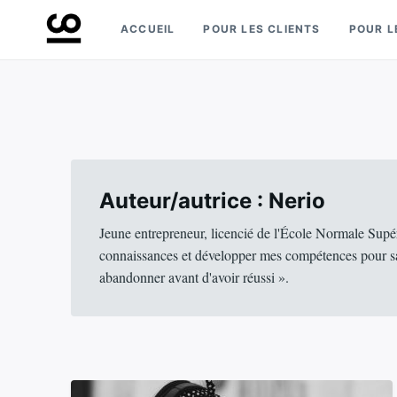
Skip
Search
ACCUEIL
POUR LES CLIENTS
POUR L
to
for:
Retrouvez toute l'expertise de nos spécialistes
Experts ComeUp
content
Auteur/autrice :
Nerio
Jeune entrepreneur, licencié de l'École Normale Supé
connaissances et développer mes compétences pour satis
abandonner avant d'avoir réussi ».