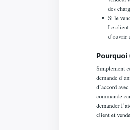
des charg
Si le ven
Le client
d’ouvrir 
Pourquoi 
Simplement car
demande d’annu
d’accord avec 
commande car l
demander l’aid
client et vende