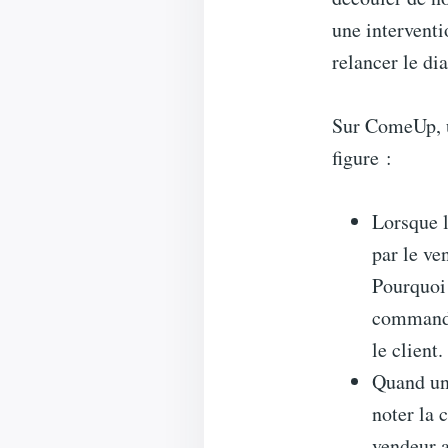
une interventi
relancer le di
Sur ComeUp, un
figure :
Lorsque l
par le ve
Pourquoi 
commande
le client
Quand un 
noter la 
vendeur a