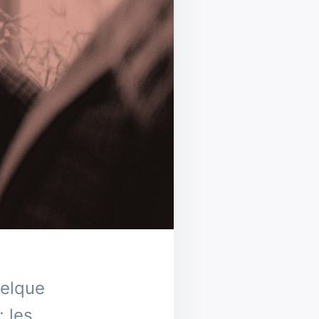
uelque
 les