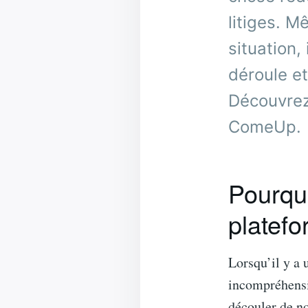
litiges. M
situation,
déroule et
Découvrez
ComeUp.
Pourquo
platefo
Lorsqu’il y a u
incompréhensio
découler de no