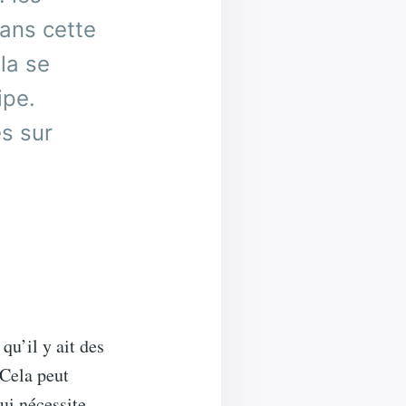
dans cette
la se
ipe.
s sur
 qu’il y ait des
 Cela peut
ui nécessite