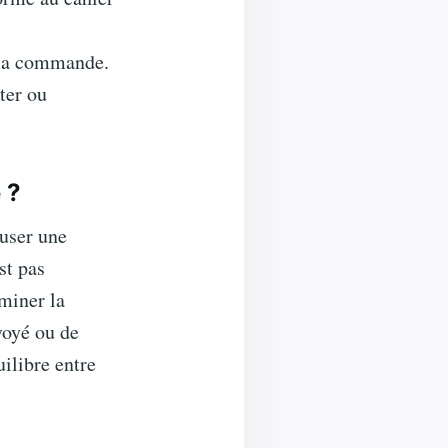
r la commande.
ter ou
 ?
fuser une
st pas
rminer la
voyé ou de
ilibre entre