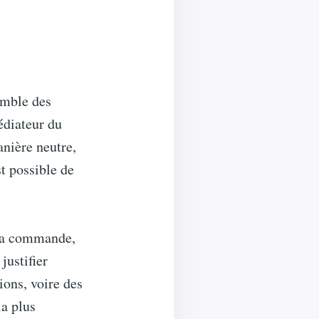
semble des
édiateur du
anière neutre,
t possible de
 la commande,
 justifier
ions, voire des
la plus