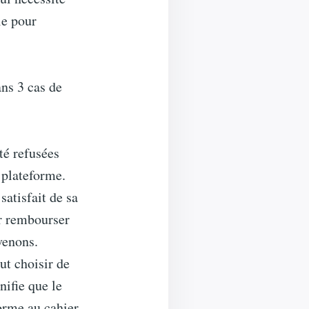
le pour
ans 3 cas de
té refusées
 plateforme.
satisfait de sa
r rembourser
venons.
ut choisir de
nifie que le
orme au cahier