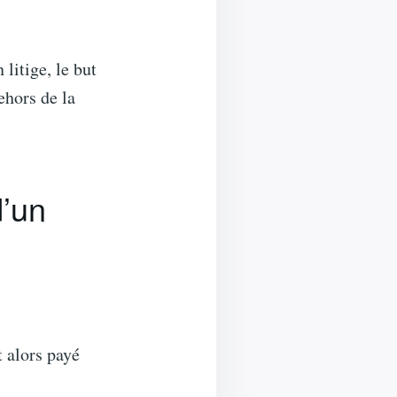
 litige, le but
ehors de la
d’un
t alors payé