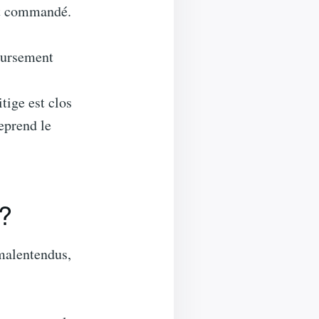
ait commandé.
boursement
tige est clos
eprend le
 ?
 malentendus,