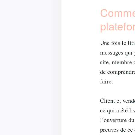
Comment
platef
Une fois le li
messages qui y
site, membre d
de comprendre 
faire.
Client et vend
ce qui a été li
l’ouverture du
preuves de ce 