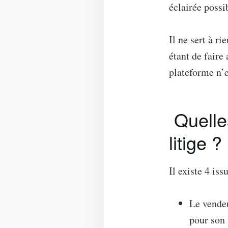
éclairée possi
Il ne sert à ri
étant de faire
plateforme n’e
Quelles
litige ?
Il existe 4 iss
Le vendeu
pour son 