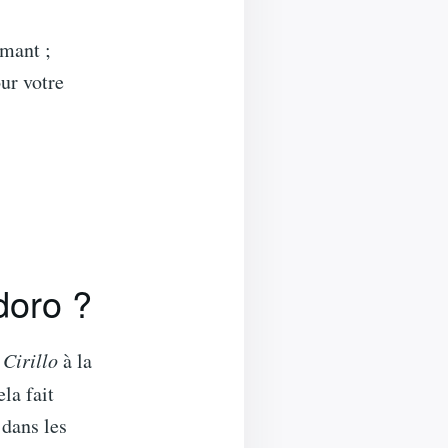
rmant ;
ur votre
doro ?
Cirillo
à la
ela fait
dans les