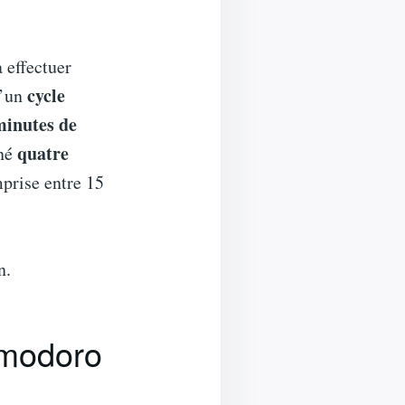
à effectuer
cycle
d’un
minutes de
quatre
iné
prise entre 15
n.
omodoro