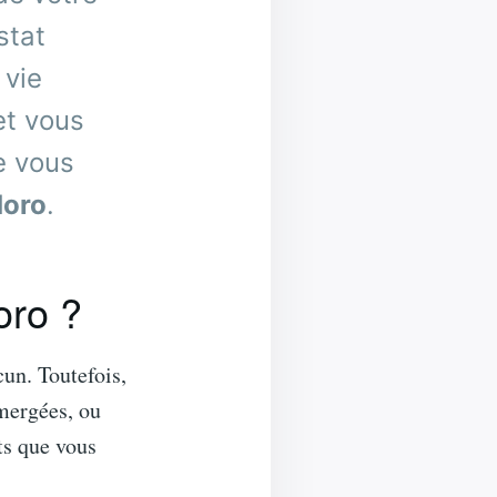
stat
 vie
et vous
e vous
doro
.
oro ?
cun. Toutefois,
bmergées, ou
cts que vous