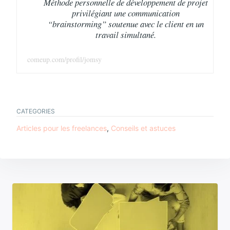
Méthode personnelle de développement de projet
privilégiant une communication
“brainstorming” soutenue avec le client en un
travail simultané.
comeup.com/profil/jomsy
CATEGORIES
TAGS
Articles pour les freelances
,
Conseils et astuces
astuces
Navigation
de
l’article