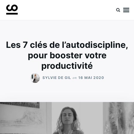
Skip
Search
to
for:
Retrouvez toute l'expertise de nos spécialistes
Experts ComeUp
content
Les 7 clés de l’autodiscipline,
pour booster votre
productivité
on
SYLVIE DE GIL
16 MAI 2020