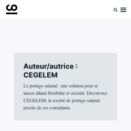
Skip
Search
to
for:
Retrouvez toute l'expertise de nos spécialistes
Experts ComeUp
content
Auteur/autrice :
CEGELEM
Le portage salarial : une solution pour se
lancer alliant flexibilité et sécurité. Découvrez
CEGELEM, la société de portage salarial
proche de ses consultants.