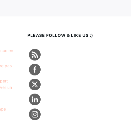
PLEASE FOLLOW & LIKE US :)
ance en
 ne pas
xpert
ver un
ape