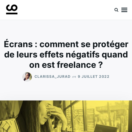
Skip
Search
to
for:
Retrouvez toute l'expertise de nos spécialistes
Experts ComeUp
content
Écrans : comment se protéger
de leurs effets négatifs quand
on est freelance ?
on
CLARISSA_JURAD
9 JUILLET 2022