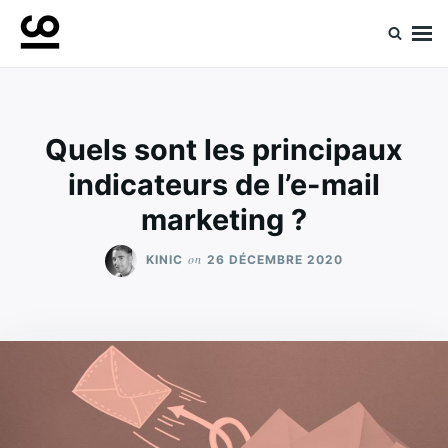
Skip
Search
to
for:
Retrouvez toute l'expertise de nos spécialistes
Experts ComeUp
content
Quels sont les principaux
indicateurs de l’e-mail
marketing ?
on
KINIC
26 DÉCEMBRE 2020