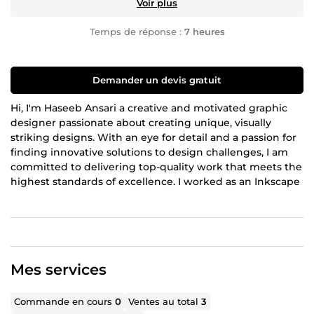
Voir plus
Temps de réponse :
7 heures
Demander un devis gratuit
Hi, I'm Haseeb Ansari a creative and motivated graphic
designer passionate about creating unique, visually
striking designs. With an eye for detail and a passion for
finding innovative solutions to design challenges, I am
committed to delivering top-quality work that meets the
highest standards of excellence. I worked as an Inkscape
SVG graphic designer for companies and organizations.
I'm an expert in any Inkscape work and can build motion
SVG graphics for web and apps. I also do Logo QR Code,
Kind Regards, Haseeb Ansari
Mes services
Commande en cours
0
Ventes au total
3