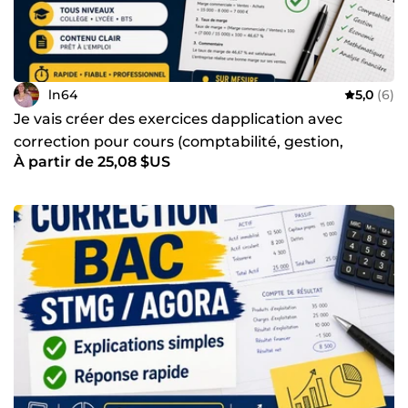
ln64
5,0
(6)
Je vais créer des exercices dapplication avec
correction pour cours (comptabilité, gestion,
À partir de 25,08 $US
mathématiques)