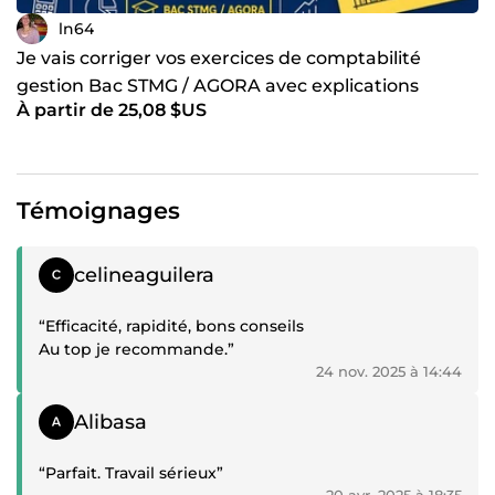
ln64
Je vais corriger vos exercices de comptabilité
gestion Bac STMG / AGORA avec explications
À partir de 25,08 $US
simples et rapides
Témoignages
Témoignage positif
celineaguilera
“Efficacité, rapidité, bons conseils
Au top je recommande.”
24 nov. 2025 à 14:44
Témoignage positif
Alibasa
“Parfait. Travail sérieux”