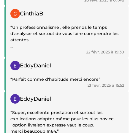
28 févr. 2025 à 07:48
Témoignage positif
CinthiaB
“Un professionnalisme , elle prends le temps
d'analyser et surtout de vous faire comprendre les
attentes .
Une livraison très rapide .
22 févr. 2025 à 19:30
Témoignage positif
Merci beaucoup et à tres tres vite”
EddyDaniel
“Parfait comme d'habitude merci encore”
21 févr. 2025 à 15:52
Témoignage positif
EddyDaniel
“Super, excellente prestation et surtout les
explications adapter même pour les plus novice.
l'option livraison expresse vaut le coup.
merci beaucoup In64.”