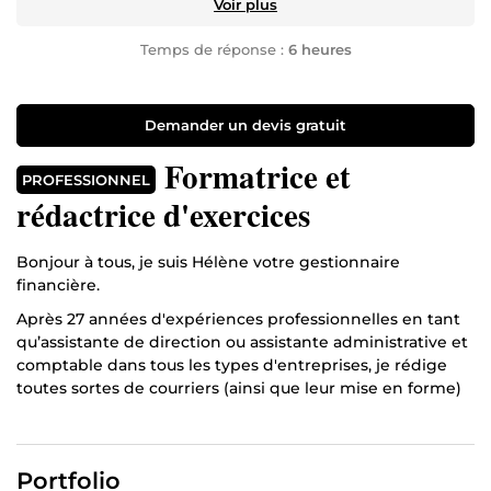
Voir plus
Temps de réponse :
6 heures
Demander un devis gratuit
Formatrice et
PROFESSIONNEL
rédactrice d'exercices
Bonjour à tous, je suis Hélène votre gestionnaire
financière.
Après 27 années d'expériences professionnelles en tant
qu’assistante de direction ou assistante administrative et
comptable dans tous les types d'entreprises, je rédige
toutes sortes de courriers (ainsi que leur mise en forme)
tels que des rapports, des notes de services, des lettres
aux fournisseurs etc.
Je corrige aussi le fond des documents (orthographe,
Portfolio