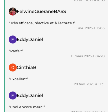
20 avr. 2025 à 18:35
Témoignage positif
FelwineGueraneBASS
“Très efficace, réactive et à l’écoute !”
15 avr. 2025 à 15:06
Témoignage positif
EddyDaniel
“Parfait”
11 mars 2025 à 04:28
Témoignage positif
CinthiaB
“Excellent”
28 févr. 2025 à 11:31
Témoignage positif
EddyDaniel
“Cool encore merci”