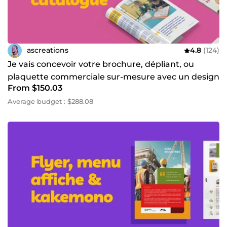
donner vie à votre projet avec créativité,
professionnalisme et efficacité !
ascreations
4.8
(124)
Je vais concevoir votre brochure, dépliant, ou
plaquette commerciale sur-mesure avec un design
From $150.03
professionnel
Average budget : $288.08