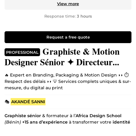
View more
Response time:
3 hours
Request a free quote
Graphiste & Motion
PROFESSIONAL
Designer Sénior ✦ Directeur
artistique ✦ Identités Visuelles
🔥 Expert en Branding, Packaging & Motion Design ◗◗ ⏱
Uniques & Sur-Mesure
Respect des délais ◗◗ 💡 Services complets uniques & sur-
mesure, du digital au print
🎭
AKANDÉ SANNI
Graphiste sénior
& formateur à l’
Africa Design School
(Bénin)
+15 ans d’expérience
à transformer votre
identité
visuelle
avec des designs élégants,
minimalistes
et
dynamiques, pensés pour booster votre
image de