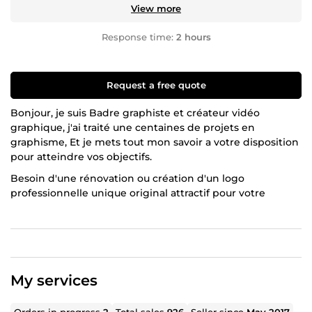
View more
Response time:
2 hours
Request a free quote
Bonjour, je suis Badre graphiste et créateur vidéo
graphique, j'ai traité une centaines de projets en
graphisme, Et je mets tout mon savoir a votre disposition
pour atteindre vos objectifs.
Besoin d'une rénovation ou création d'un logo
professionnelle unique original attractif pour votre
entreprise, ou animation de votre logo, carte visite,
bannière, flyer, affiche,
Je serais très heureux de vous accompagner pour créer
votre identité visuelle (logo) et tout vos supports
publicitaires et administratifs
My services
si vous avez besoin d'information n'hésitez pas a me
contacter
Orders in progress
2
Total sales
926
Seller since
May 2017