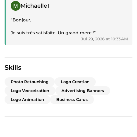
Positive review
écoute et votre capacité à comprendre mes
Michaelle1
attentes.
“Bonjour,
C'est un vrai plaisir de travailler avec vous, et je
n'hésiterai pas à faire appel à vos services pour mes
Je suis très satisfaite. Un grand merci!”
prochains projets. Encore merci pour cette belle
Jul 29, 2026 at 10:33 AM
collaboration !”
Skills
Photo Retouching
Logo Creation
Logo Vectorization
Advertising Banners
Logo Animation
Business Cards