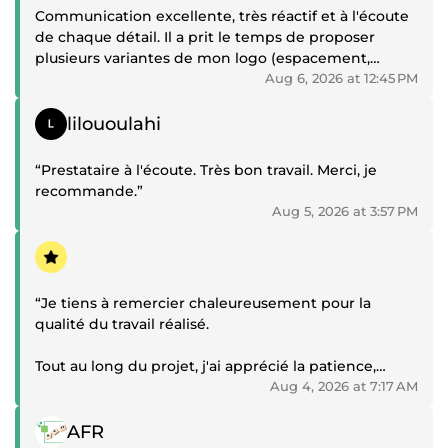
Communication excellente, très réactif et à l'écoute
de chaque détail. Il a prit le temps de proposer
plusieurs variantes de mon logo (espacement,
crénage), de répondre à toutes mes questions et
Aug 6, 2026 at 12:45 PM
d'effectuer les ajustements demandés avec
Positive review
beaucoup de professionnalisme.”
lilououlahi
“Prestataire à l'écoute. Très bon travail. Merci, je
recommande.”
Aug 5, 2026 at 3:57 PM
Positive review
“Je tiens à remercier chaleureusement pour la
qualité du travail réalisé.
Tout au long du projet, j'ai apprécié la patience,
l'écoute et la disponibilité. Les échanges ont
Aug 4, 2026 at 7:17 AM
toujours été agréables et constructifs. Au-delà de
Positive review
répondre à mes demandes, des initiatives
AFR