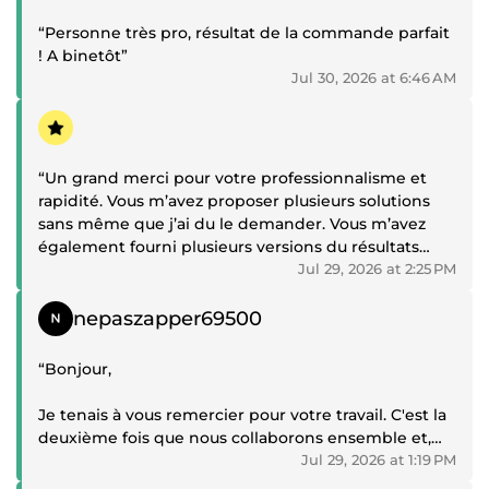
pertinentes et efficaces ont été prises pour
améliorer le résultat, ce qui a vraiment fait la
“Personne très pro, résultat de la commande parfait
différence.
! A binetôt”
Jul 30, 2026 at 6:46 AM
Le travail a été réalisé avec sérieux et
professionnalisme, et le résultat est exactement à la
Positive review
hauteur de mes attentes.
“Un grand merci pour votre professionnalisme et
Je recommande sans hésiter et je referai appel à ses
rapidité. Vous m’avez proposer plusieurs solutions
services avec grand plaisir. Encore un grand merci !”
sans même que j’ai du le demander. Vous m’avez
également fourni plusieurs versions du résultats
final afin que je puisse choisir celui qui me convient
Jul 29, 2026 at 2:25 PM
le mieux. Je vous le dis en toute honnêteté je suis
Positive review
vraiment très satisfait de votre travail et je vous
nepaszapper69500
recommande à 10000%. Je reviendrai vers vous pour
n’importe quel tâche, car je sais que vous ferez tout
“Bonjour,
votre possible afin de garantir un résultat formidable
! 1000 merci.”
Je tenais à vous remercier pour votre travail. C'est la
deuxième fois que nous collaborons ensemble et,
une fois de plus, je suis vraiment très satisfaite du
Jul 29, 2026 at 1:19 PM
résultat. J'apprécie votre professionnalisme, votre