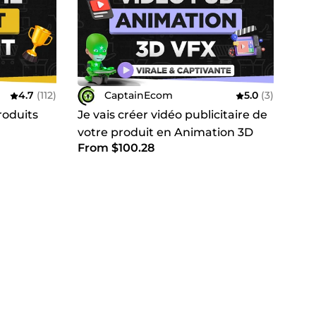
rès de 7 ans ; toute mon expérience sera mise à
4.7
(112)
CaptainEcom
5.0
(3)
roduits
Je vais créer vidéo publicitaire de
dans le but d’optimiser le référencement naturel de
votre produit en Animation 3D
e en pratique mes différentes connaissances pour
From $100.28