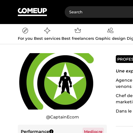
For you
Best services
Best freelancers
Graphic design
Dig
PROFE
Une exp
Agence 
venons 
Chef de 
marketin
Dans le
@
CaptainEcom
d’exper
🎯La cr
Performance
Mediocre