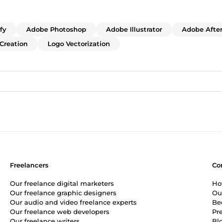
fy
Adobe Photoshop
Adobe Illustrator
Adobe After
Creation
Logo Vectorization
Freelancers
Co
Our freelance digital marketers
Ho
Our freelance graphic designers
Ou
Our audio and video freelance experts
Be
Our freelance web developers
Pr
Our freelance writers
Bl