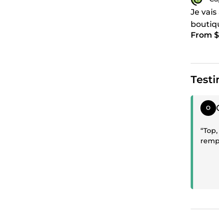
Je vais
boutiq
From $
Testi
Posit
“Top
rempl