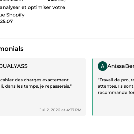
 analyser et optimiser votre
ue Shopify
25.07
monials
ive review
Positive review
OUALYASS
AnissaBe
, cahier des charges exactement
“Travail de pro,
i, dans les temps, je repasserais.”
attentes. Ils sont
recommande for
Jul 2, 2026 at 4:37 PM