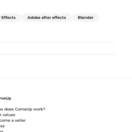
 Effects
Adobe after effects
Blender
meUp
w does ComeUp work?
r values
come a seller
ess
og