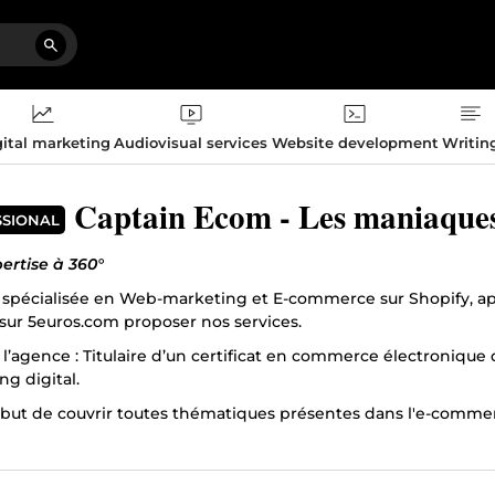
ital marketing
Audiovisual services
Website development
Writin
Captain Ecom - Les maniaques
SSIONAL
ertise à 360°
spécialisée en Web-marketing et E-commerce sur Shopify, ap
sur 5euros.com proposer nos services.
l’agence : Titulaire d’un certificat en commerce électronique 
g digital.
 but de couvrir toutes thématiques présentes dans l'e-commer
ts pour s’occuper des différents domaines suivants :
éation de boutique