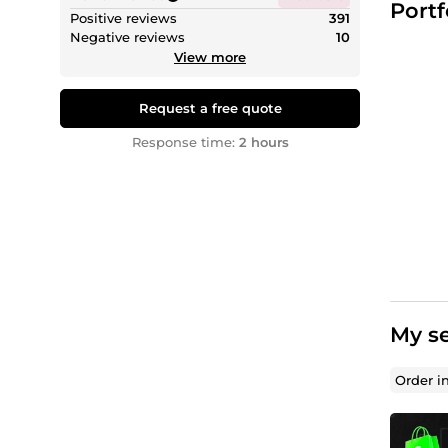
Portf
En plus
Positive reviews
391
Negative reviews
10
Xavier :
View more
plus de 
toutes 
Request a free quote
🎓 Déve
Response time:
2 hours
Guillaum
longtemp
de mes 
🎓 Ce
🎨 La vi
Jeff : H
My se
l’image 
années 
Order i
🎨 Info
Adrien :
est méd