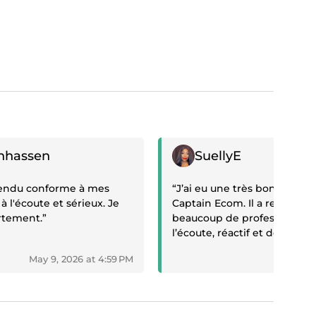
Positive review
nhassen
SuellyE
 rendu conforme à mes
“J’ai eu une très bonne exp
 à l'écoute et sérieux. Je
Captain Ecom. Il a refait mo
tement.”
beaucoup de professionnalis
l’écoute, réactif et de très b
résultat correspond exacte
May 9, 2026 at 4:59 PM
May 8
j’attendais, je recommande
travail”