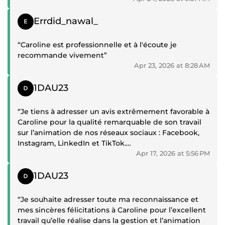
pertinence de vos publications et votre sens de la
Les résultats obtenus parlent d’eux-mêmes : votre
Positive review
stratégie digitale contribuent fortement à la
Errdid_nawal_
engagement, votre rigueur et votre créativité font
visibilité et au rayonnement de notre activité. Grâce
clairement la différence. Vous contribuez
à votre accompagnement, notre communication est
“Caroline est professionnelle et à l'écoute je
pleinement à la croissance et au rayonnement de
plus impactante, cohérente et performante.
recommande vivement”
notre activité.
Apr 23, 2026 at 8:28 AM
J’apprécie particulièrement votre réactivité, votre
C’est un réel privilège de pouvoir compter sur une
écoute, votre capacité à valoriser nos actions et à
Positive review
1DAU23
collaboratrice de votre niveau.
transformer nos idées en contenus engageants. Une
Continuez dans cette excellence.”
collaboration précieuse et de grande qualité. Bravo
“Je tiens à adresser un avis extrêmement favorable à
et merci pour votre implication.”
Caroline pour la qualité remarquable de son travail
sur l’animation de nos réseaux sociaux : Facebook,
Instagram, LinkedIn et TikTok.
Apr 17, 2026 at 5:56 PM
Grâce à une stratégie de communication
Positive review
parfaitement ciblée, pertinente et dynamique, nous
1DAU23
avons non seulement atteint, mais dépassé nos
objectifs d’inscriptions. Son professionnalisme, sa
“Je souhaite adresser toute ma reconnaissance et
créativité et sa capacité à comprendre rapidement
mes sincères félicitations à Caroline pour l’excellent
nos enjeux ont fait toute la différence.
travail qu’elle réalise dans la gestion et l’animation