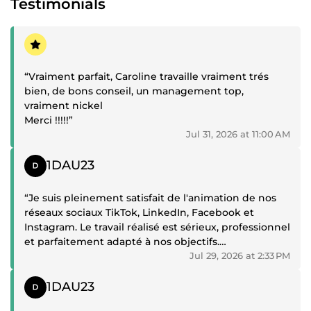
Testimonials
Positive review
“Vraiment parfait, Caroline travaille vraiment trés
bien, de bons conseil, un management top,
vraiment nickel
Merci !!!!!”
Jul 31, 2026 at 11:00 AM
Positive review
1DAU23
“Je suis pleinement satisfait de l'animation de nos
réseaux sociaux TikTok, LinkedIn, Facebook et
Instagram. Le travail réalisé est sérieux, professionnel
et parfaitement adapté à nos objectifs.
Jul 29, 2026 at 2:33 PM
Au-delà de la qualité des publications, j'apprécie
Positive review
particulièrement les conseils stratégiques, toujours
1DAU23
pertinents, personnalisés et fondés sur une réelle