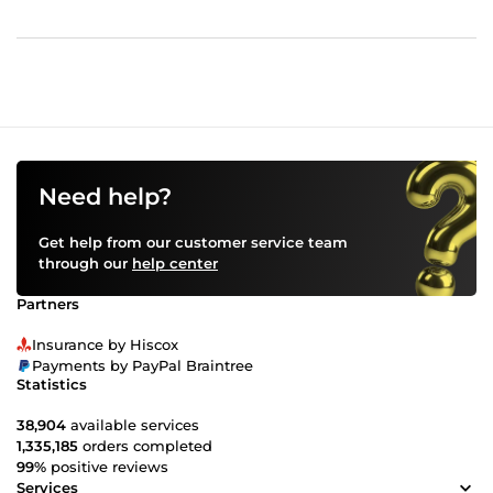
de votre travail.”
proposition. Une collaboration efficace et très
appréciée que je recommande les yeux fermés à
toute structure souhaitant développer sa
communication digitale.”
Need help?
Get help from our customer service team
through our
help center
Partners
Insurance by Hiscox
Payments by PayPal Braintree
Statistics
38,904
available services
1,335,185
orders completed
99%
positive reviews
Services