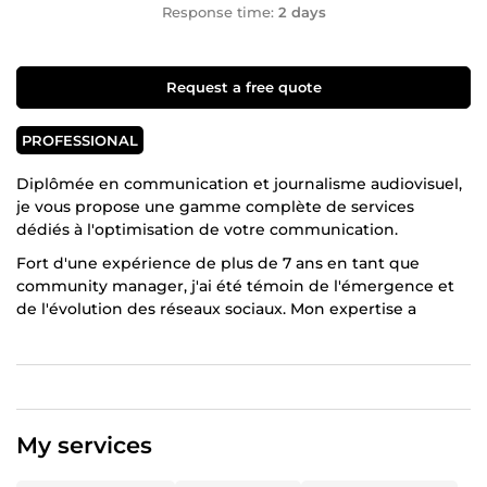
Response time:
2 days
Request a free quote
PROFESSIONAL
Diplômée en communication et journalisme audiovisuel,
je vous propose une gamme complète de services
dédiés à l'optimisation de votre communication.
Fort d'une expérience de plus de 7 ans en tant que
community manager, j'ai été témoin de l'émergence et
de l'évolution des réseaux sociaux. Mon expertise a
permis à de nombreuses entreprises et entrepreneurs
individuels de renforcer leur visibilité en ligne, attirant
ainsi de nouveaux clients. Cependant, maximiser le
potentiel des réseaux sociaux requiert une préparation
minutieuse et une réflexion stratégique approfondie.
My services
Mon parcours professionnel reflète ma passion pour
l'indépendance et le monde de la communication