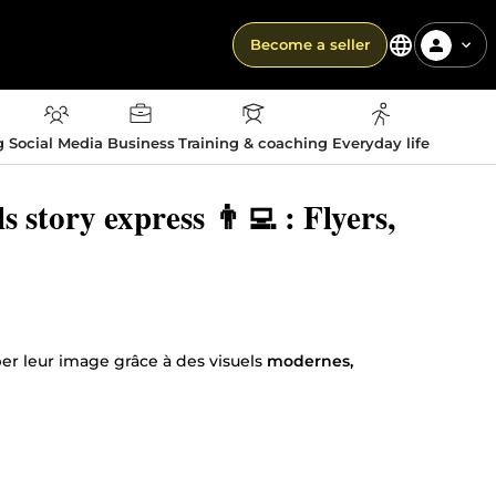
Become a seller
g
Social Media
Business
Training & coaching
Everyday life
 story express 👨‍💻 : Flyers,
r leur image grâce à des visuels
modernes,