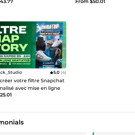
43.77
From $50.01
publicitaire de haute qu
ck_Studio
5.0
(4)
 créer votre filtre Snapchat
nalisé avec mise en ligne
25.01
TE sur Snapchat
monials