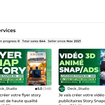
rvices
in progress
0
Total sales
644
Seller since
Nov 2021
ck_Studio
5.0
(348)
Deck_Studio
 créer votre flyer story
Je vais créer votre vidé
at de haute qualité
publicitaires Story Snap