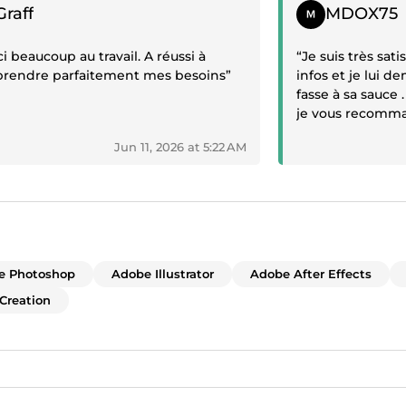
ive review
Positive review
Graff
MDOX75
i beaucoup au travail. A réussi à
“Je suis très sat
rendre parfaitement mes besoins”
infos et je lui de
fasse à sa sauce 
je vous recomma
Jun 11, 2026 at 5:22 AM
e Photoshop
Adobe Illustrator
Adobe After Effects
Creation