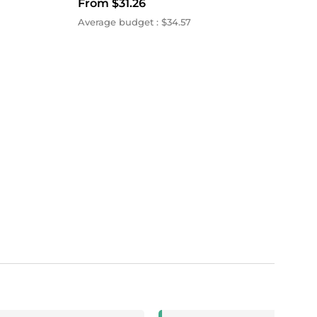
From $31.26
alité
qualité
Average budget : $34.57