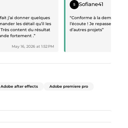
Positive review
Sofiane41
isfait j’ai donner quelques
“Conforme à la demande, de
mander les détail qu’il les
l’écoute ! Je repasserai par l
. Très content du résultat
d’autres projets”
nde fortement .”
May 16, 2026 at 1:52 PM
May 14,
Adobe after effects
Adobe premiere pro