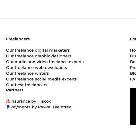
Freelancers
Co
Our freelance digital marketers
Ho
Our freelance graphic designers
Ou
Our audio and video freelance experts
Be
Our freelance web developers
Pr
Our freelance writers
Bl
Our freelance social media experts
FA
Our best freelancers
Partners
Insurance by Hiscox
Payments by PayPal Braintree