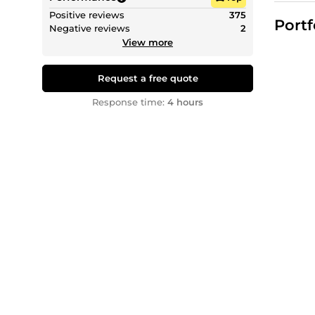
✅
Livra
Positive reviews
375
Portf
✅
Une s
Negative reviews
2
View more
🚀 Mes
•
Flyers 
•
Motion
Request a free quote
•
Brand
Response time:
4 hours
•
Menus
•
Miniat
•
Public
📩 Prê
Confiez