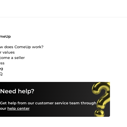
meUp
w does ComeUp work?
r values
come a seller
ess
og
Q
Need help?
Get help from our customer service team through
our
help center