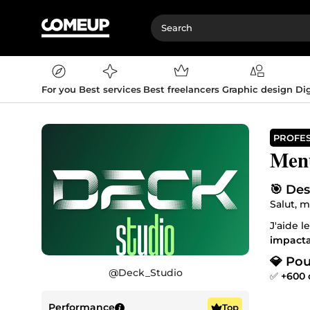
For you
Best services
Best freelancers
Graphic design
Dig
PROFE
Menu
🎯 De
Salut, m
J'aide 
impacta
💎 Pou
@
Deck_Studio
✅
+600 c
✅
+750 
✅
Desig
Performance
Top