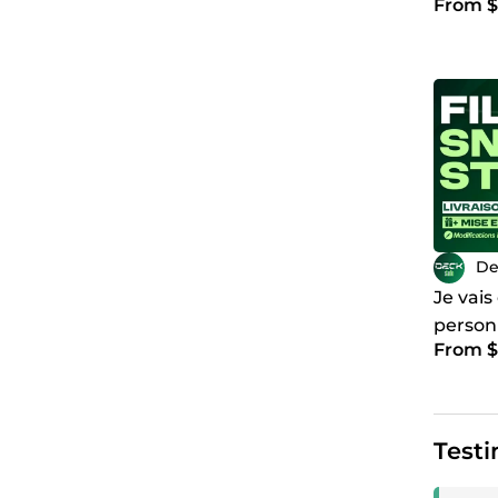
From $
De
Je vais
person
From $
GRATUI
Testi