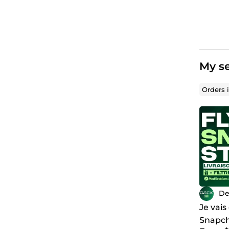
My se
Orders 
De
Je vais
Snapch