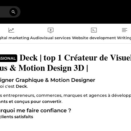
ital marketing
Audiovisual services
Website development
Writin
Deck | top 1 Créateur de Visuels
SSIONAL
s & Motion Design 3D |
signer Graphique & Motion Designer
oi c'est
Deck
.
les entrepreneurs, commerces, marques et agences à développe
nts et conçus pour convertir
.
rquoi me faire confiance ?
lients satisfaits
créations réalisées
n premium 100 % sur mesure