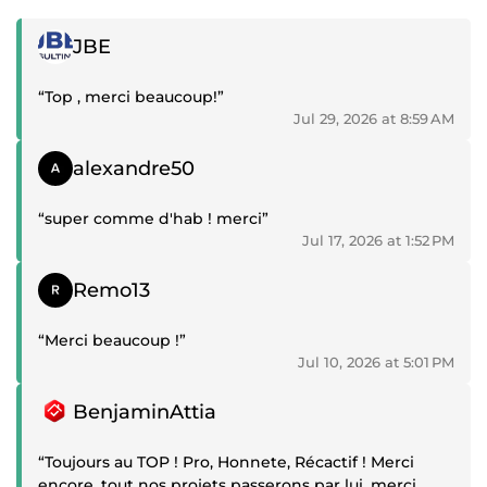
Positive review
JBE
“Top , merci beaucoup!”
Jul 29, 2026 at 8:59 AM
Positive review
alexandre50
“super comme d'hab ! merci”
Jul 17, 2026 at 1:52 PM
Positive review
Remo13
“Merci beaucoup !”
Jul 10, 2026 at 5:01 PM
Positive review
BenjaminAttia
“Toujours au TOP ! Pro, Honnete, Récactif ! Merci
encore. tout nos projets passerons par lui, merci