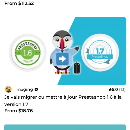
apporter un support technique de qualité, adapté à vos
From $112.52
besoins, à votre budget et à votre ambition.
🔗
Découvrez tous mes services
Imaging
5.0
(13)
Je vais migrer ou mettre à jour Prestashop 1.6 à la
version 1.7
From $18.76