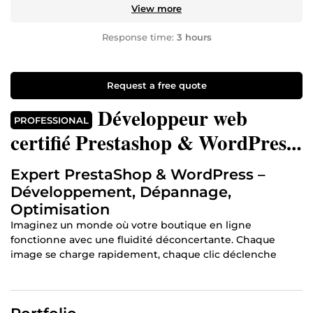
View more
Response time:
3 hours
Request a free quote
Développeur web
PROFESSIONAL
certifié Prestashop & WordPress
: réparation, dépannage et
Expert PrestaShop & WordPress –
création de site commerce
Développement, Dépannage,
Optimisation
Imaginez un monde où votre boutique en ligne
fonctionne avec une fluidité déconcertante. Chaque
image se charge rapidement, chaque clic déclenche
l’action attendue, et chaque commande est validée sans
erreur. Que vous soyez un artisan passionné ou une
entreprise en pleine croissance, la différence entre un