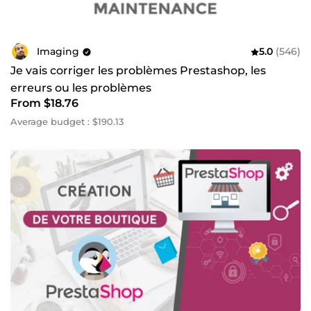
Je vous accompagne aussi sur la stratégie technique.
Anticiper les besoins futurs
, adapter votre structure à la
croissance, sécuriser vos mises à jour, garantir la
compatibilité PHP et la stabilité de vos modules : c’est
Imaging
5.0
(546)
mon quotidien.
Je vais corriger les problèmes Prestashop, les
Je suis à jour sur PrestaShop 8.1, 9 , PHP 8.3, WordPress
erreurs ou les problèmes
6.x, Liquid Shopify, Git, Composer, Docker… Je teste
From $18.76
toujours sur un environnement de préprod avant mise
Average budget : $190.13
en ligne.
Caractéristiques techniques
CMS
: PrestaShop (1.6 à 8.1), WordPress (5 à 6+)
Langages
: PHP, MySQL, JavaScript, Smarty, HTML5,
CSS3, Liquid
Frameworks
: Symfony, Bootstrap, Tailwind, Alpine.js,
jQuery
Outils
: Git, Plesk, cPanel, SSH, Docker, Composer
PDF & factures
: TCPDF, DomPDF, overrides natifs
SEO
: JSON-LD, canonical, sitemap, robots.txt,
maillage interne
Sécurité
: HTTPS, RGPD, CSP, XSS, CSRF