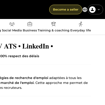
Become a seller
g
Social Media
Business
Training & coaching
Everyday life
TS • LinkedIn •
100% respect des délais
tégies de recherche d'emploi
adaptées à tous les
u
marché de l'emploi
. Cette approche me permet de
es recruteurs.