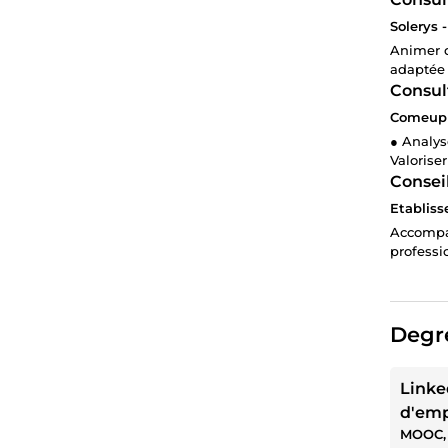
Solerys -
Animer d
adaptée 
Consul
Comeup 
● Analys
Valorise
Conseil
Etabliss
Accompag
professi
Degre
Linke
d'emp
MOOC, 
négoci