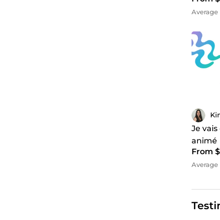
Average 
Ki
Je vais
animé
From $
Average 
Testi