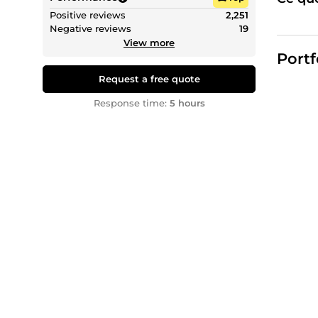
Je t'acc
Positive reviews
2,251
d'emplo
Negative reviews
19
View more
Mes serv
Portf
📝 R
Request a free quote
🌐 O
🚀 
Response time:
5 hours
📈 A
📱 C
Mon ob
Je mets 
👌 U
✔️ U
🚀 R
⏱️ D
Animée p
concréti