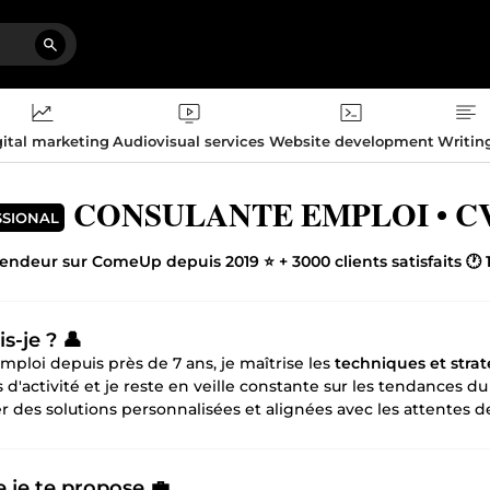
ital marketing
Audiovisual services
Website development
Writin
CONSULANTE EMPLOI • CV A
SSIONAL
vendeur sur ComeUp depuis 2019 ⭐ + 3000 clients satisfaits 🕐 
is-je ? 👤
mploi depuis près de 7 ans, je maîtrise les
techniques et stra
 d'activité et je reste en veille constante sur les tendances d
 des solutions personnalisées et alignées avec les attentes d
 je te propose 💼