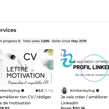
rvices
in progress
0
Total sales
3,696
Seller since
May 2019
mberleySvg
5.0
(2.1 k)
KimberleySvg
 améliorer ton CV / rédiger
Je vais créer / améliorer 
re de motivation
LinkedIn
18.82
From $50.18