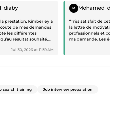
Positive review
_diaby
Mohamed_diaby
e la prestation. Kimberley a
“Très satisfait de cette prest
l’écoute de mes demandes
la lettre de motivation sont c
pte les différentes
professionnels et correspon
qu’au résultat souhaité.
ma demande. Les échanges 
e de motivation sont
agréables et les retouches
Jul 30, 2026 at 11:39 AM
Jul 28
t soignés. Merci encore
ont été prises en compte av
ibilité et votre sérieux.
Merci pour votre disponibili
ans hésitation.”
travail. Je recommande.”
b search training
Job interview preparation