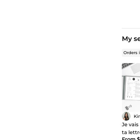
My se
Orders 
Ki
Je vais
ta lett
From $