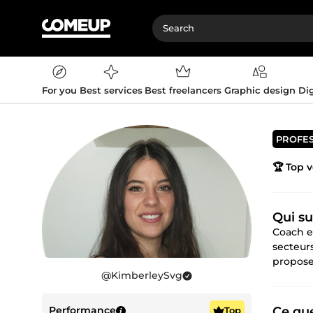
For you
Best services
Best freelancers
Graphic design
Dig
PROFE
🏆 Top 
Qui su
Coach e
secteurs
proposer
@
KimberleySvg
Performance
Ce que
Top