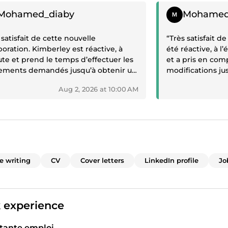
ive review
Positive review
Mohamed_diaby
Mohamed
 satisfait de cette nouvelle
“Très satisfait d
boration. Kimberley est réactive, à
été réactive, à 
ute et prend le temps d’effectuer les
et a pris en com
tements demandés jusqu’à obtenir un
modifications jus
tat conforme à mes attentes. Merci
Le CV et la lettr
Aug 2, 2026 at 10:00 AM
votre professionnalisme.”
professionnels e
pour votre dispon
Je recommande s
ee writing
CV
Cover letters
LinkedIn profile
Jo
 experience
tante emploi