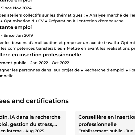
Since Nov 2024
es ateliers collectifs sur les thématiques : ● Analyse marché de l'
● Optimisation du CV ● Préparation à l'entretien d'embauche
tante emploi
-
Since Jan 2019
er les besoins d'amélioration et proposer un axe de travail ● Optimis
r les compétences transférables ● Mettre en avant les réalisations p
lère en insertion professionnelle
ement public -
Jan 2022 - Oct 2022
ner les personnes dans leur projet de ● Recherche d'emploi ● For
onnelle
es and certifications
dIn, IA dans la recherche
Conseillère en insertio
loi, gestion du stress,
professionnelle
en interne
‐
Aug 2025
Etablissement public
‐
Jun 
er avec les recruteurs, ...