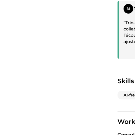
Posit
“Très
colla
l’éco
ajus
résul
pour 
Skills
AI-fr
Work
Consul