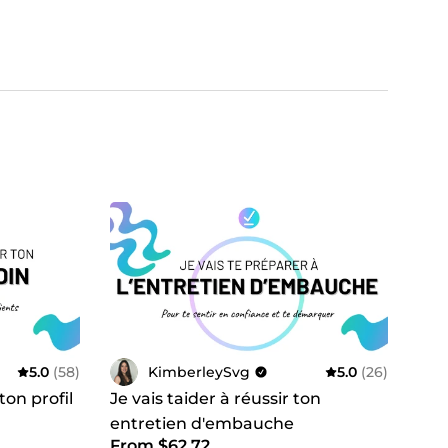
5.0
(58)
KimberleySvg
5.0
(26)
ton profil
Je vais taider à réussir ton
entretien d'embauche
From $62.72