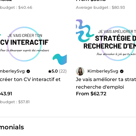
budget : $40.46
Average budget : $80.93
mberleySvg
5.0
(22)
KimberleySvg
 créer ton CV interactif et
Je vais améliorer ta stra
recherche d'emploi
43.91
From $62.72
budget : $57.81
monials