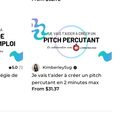
5.0
(1)
KimberleySvg
tégie de
Je vais t'aider à créer un pitch
percutant en 2 minutes max
From $31.37