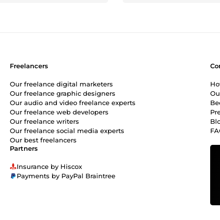
Freelancers
Co
Our freelance digital marketers
Ho
Our freelance graphic designers
Ou
Our audio and video freelance experts
Be
Our freelance web developers
Pr
Our freelance writers
Bl
Our freelance social media experts
FA
Our best freelancers
Partners
Insurance by Hiscox
Payments by PayPal Braintree