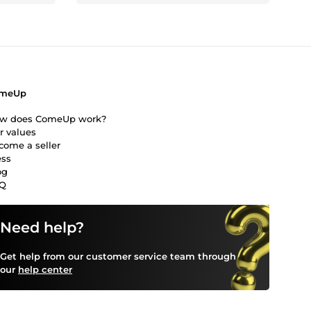
meUp
w does ComeUp work?
r values
come a seller
ess
og
Q
Need help?
Get help from our customer service team through
our
help center