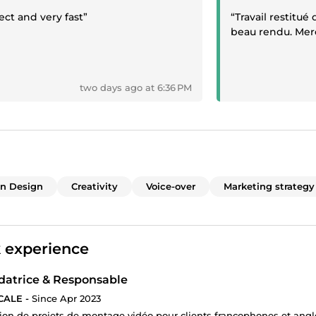
ect and very fast”
“Travail restitu
beau rendu. Mer
two days ago at 6:36 PM
on Design
Creativity
Voice-over
Marketing strategy
 experience
datrice & Responsable
CALE -
Since Apr 2023
ion de projets de montage vidéo pour clients francophones et angl