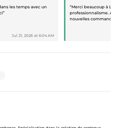
é dans les temps avec un
“Merci beaucoup à Lila_VL p
ci”
professionnalisme. A bientô
nouvelles commandes”
Jul 21, 2026 at 6:04 AM
Jul 18
ophones. Spécialisation dans la création de contenus