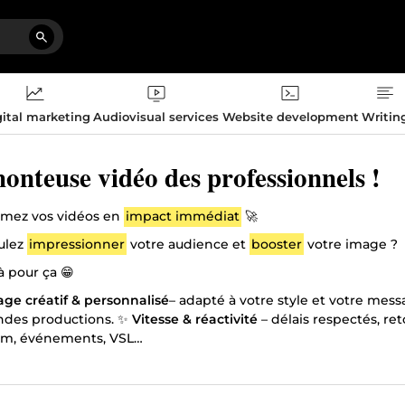
ital marketing
Audiovisual services
Website development
Writin
onteuse vidéo des professionnels !
rmez vos vidéos en
impact immédiat
🚀
ulez
impressionner
votre audience et
booster
votre image ?
Je suis là pour ça 😁
ge créatif & personnalisé
– adapté à votre style et votre mes
ndes productions. ✨
Vitesse & réactivité
– délais respectés, re
am, événements, VSL…
quoi moi ? Parce que je combine
créativité
,
expertise
et
rapid
tactez-moi et donnons vie à vos idées !