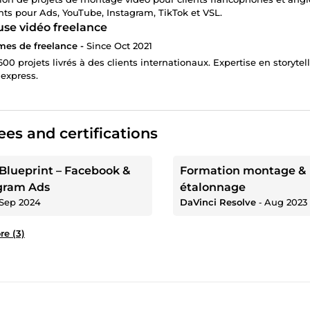
ts pour Ads, YouTube, Instagram, TikTok et VSL.
se vidéo freelance
mes de freelance -
Since Oct 2021
600 projets livrés à des clients internationaux. Expertise en storyt
 express.
es and certifications
Blueprint – Facebook &
Formation montage &
gram Ads
étalonnage
Sep 2024
DaVinci Resolve
‐
Aug 2023
e (3)