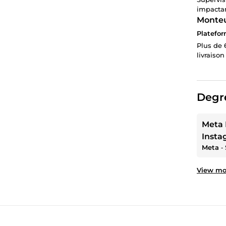
impactan
Monteu
Platefor
Plus de 
livraison
Degre
Meta 
Insta
Meta
‐
View mor