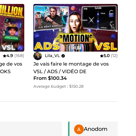
4.9
(168)
Lila_VL
5.0
(12)
age de vos
Je vais faire le montage de vos
 TOKS
VSL / ADS / VIDÉO DE
From $100.34
PRESENTATION en Motion
DESIGN
Average budget : $150.28
Positive review
Anodom