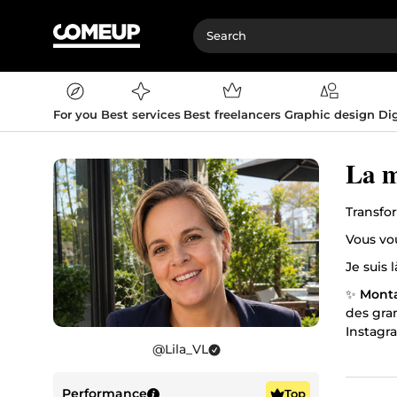
For you
Best services
Best freelancers
Graphic design
Dig
La m
Transfo
Vous vo
✨
Monta
des gra
Instagr
@
Lila_VL
🎯 Pour
👉 Con
Performance
Top