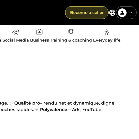
Become a seller
g
Social Media
Business
Training & coaching
Everyday life
sage. ✨
Qualité pro
– rendu net et dynamique, digne
touches rapides. ✨
Polyvalence
– Ads, YouTube,
ité
pour livrer des vidéos qui font la différence.