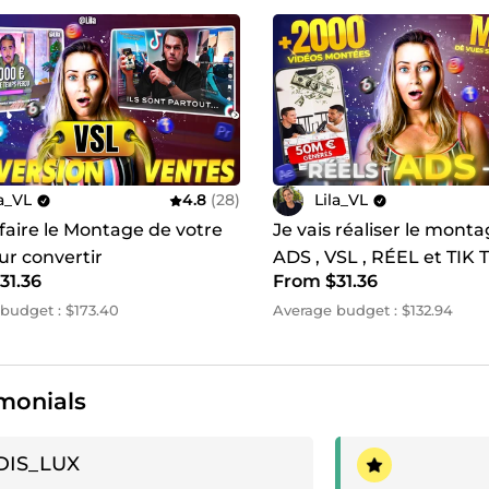
la_VL
4.8
(28)
Lila_VL
 faire le Montage de votre
Je vais réaliser le mont
ur convertir
ADS , VSL , RÉEL et TIK
31.36
From $31.36
budget : $173.40
Average budget : $132.94
monials
ive review
Positive review
DIS_LUX