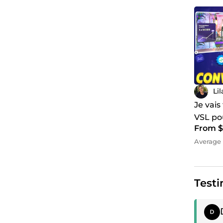
Li
Je vais
VSL po
From $
Average 
Testi
Posit