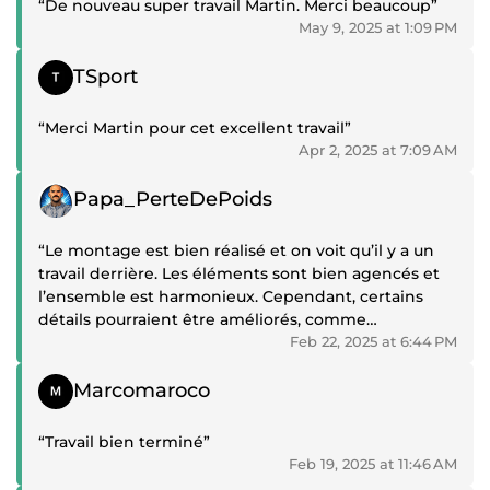
“De nouveau super travail Martin. Merci beaucoup”
May 9, 2025 at 1:09 PM
Positive review
TSport
“Merci Martin pour cet excellent travail”
Apr 2, 2025 at 7:09 AM
Positive review
Papa_PerteDePoids
“Le montage est bien réalisé et on voit qu’il y a un
travail derrière. Les éléments sont bien agencés et
l’ensemble est harmonieux. Cependant, certains
détails pourraient être améliorés, comme
l'intégration des éléments pour un rendu encore
Feb 22, 2025 at 6:44 PM
plus naturel ou un meilleur équilibre des couleurs.
Positive review
Cela reste un très bon travail avec un beau
Marcomaroco
potentiel.”
“Travail bien terminé”
Feb 19, 2025 at 11:46 AM