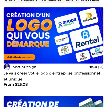
💬 Pas encore sûr(e) de ce dont vous avez besoin ?
Décrivez-moi votre projet en message, je vous propose la
meilleure solution et un devis clair sous 24h. Aucun
engagement.
MartinDesign
5.0
(31)
Je vais créer votre logo d'entreprise professionnel
et unique
From $25.08