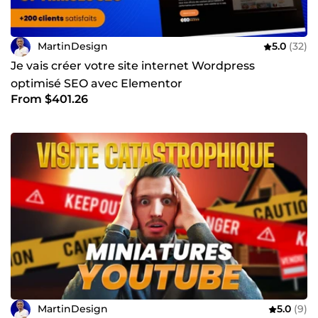
MartinDesign
5.0
(32)
Je vais créer votre site internet Wordpress
optimisé SEO avec Elementor
From $401.26
MartinDesign
5.0
(9)