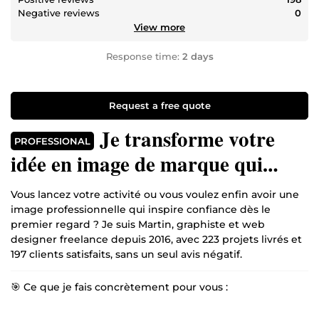
Negative reviews
0
View more
Response time:
2 days
Request a free quote
Je transforme votre
PROFESSIONAL
idée en image de marque qui
inspire confiance | 197 avis 5★ | 6
Vous lancez votre activité ou vous voulez enfin avoir une
ans d'expérience
image professionnelle qui inspire confiance dès le
premier regard ? Je suis Martin, graphiste et web
designer freelance depuis 2016, avec 223 projets livrés et
197 clients satisfaits, sans un seul avis négatif.
🎯 Ce que je fais concrètement pour vous :
Logo professionnel qui vous ressemble (moderne,