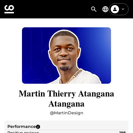
Martin Thierry Atangana
Atangana
@
MartinDesign
Performance
Positive reviews
198