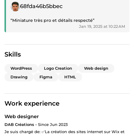
Positive review
68fda46b5bbec
“Miniature très pro et détails respecté”
Jan 19, 2025 at 10:22 AM
Skills
WordPress
Logo Creation
Web design
Drawing
Figma
HTML
Work experience
Web designer
DAB Créations -
Since Jun 2023
Je suis chargé de: ✅La création des sites internet sur Wix et