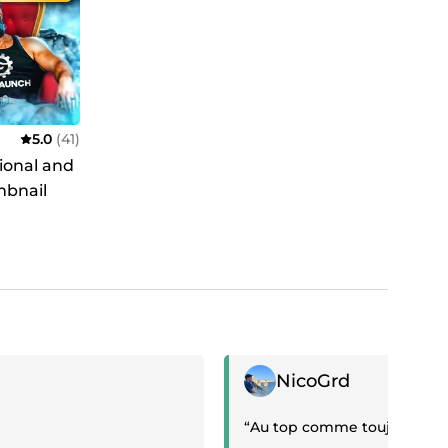
5.0
(41)
sional and
mbnail
Positive review
NicoGrd
“Au top comme toujours !”