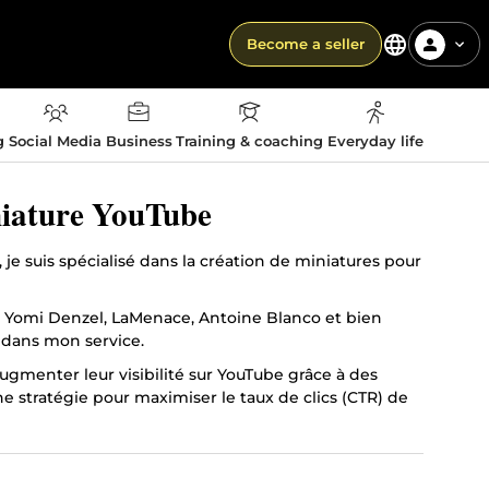
Become a seller
g
Social Media
Business
Training & coaching
Everyday life
niature YouTube
 je suis spécialisé dans la création de miniatures pour
e Yomi Denzel, LaMenace, Antoine Blanco et bien
 dans mon service.
 augmenter leur visibilité sur YouTube grâce à des
ne stratégie pour maximiser le taux de clics (CTR) de
er la performance maximale de votre packaging.
heures, contactez-moi. 💬