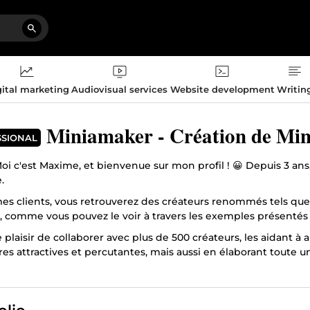
ital marketing
Audiovisual services
Website development
Writin
Miniamaker - Création de Mi
SSIONAL
Moi c'est Maxime, et bienvenue sur mon profil ! 😀 Depuis 3 ans,
.
es clients, vous retrouverez des créateurs renommés tels qu
s, comme vous pouvez le voir à travers les exemples présentés
le plaisir de collaborer avec plus de 500 créateurs, les aidant à
es attractives et percutantes, mais aussi en élaborant toute u
déos.
s, j'optimise trois titres pour chaque miniature, afin d'assur
s miniatures qui captent l'attention et prêtes en moins de 48 