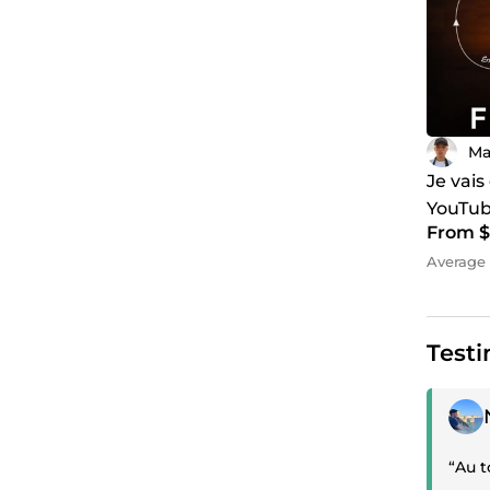
Ma
Je vais
YouTub
From $
attiran
Average 
Testi
Posit
“Au 