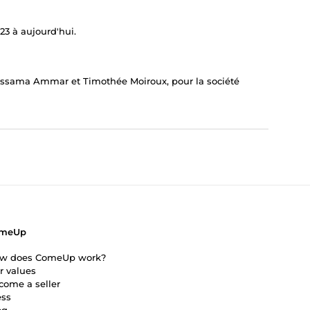
3 à aujourd'hui.
ussama Ammar et Timothée Moiroux, pour la société
meUp
w does ComeUp work?
r values
come a seller
ess