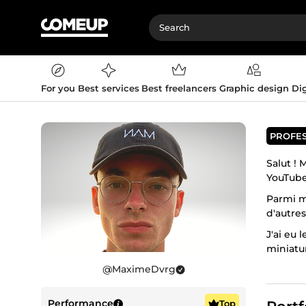
For you
Best services
Best freelancers
Graphic design
Dig
PROFE
Salut ! 
YouTube
Parmi m
d'autre
J'ai eu 
miniatur
leurs vi
@
MaximeDvrg
En bonu
Performance
Top
Pour de