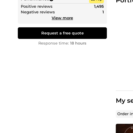
Portf
Positive reviews
1,495
J'ai hât
Negative reviews
1
View more
Request a free quote
Response time:
18 hours
My se
Order i