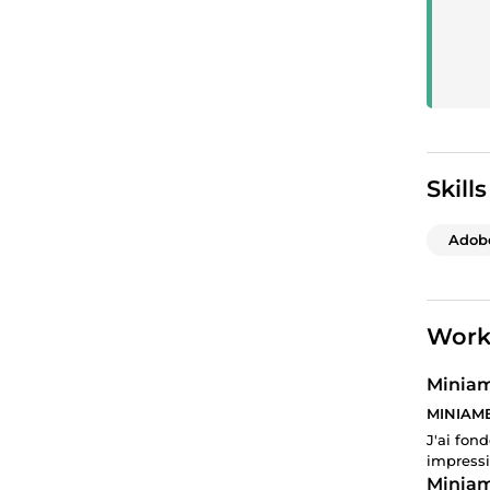
Skills
Adob
Work
Miniam
MINIAME
J'ai fon
impressi
Miniam