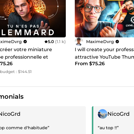
ximeDvrg
5.0
(1.1 k)
MaximeDvrg
 créer votre miniature
I will create your profes
e professionnelle et
attractive YouTube Thu
75.26
From $75.26
te
budget : $144.51
monials
ive review
Positive review
NicoGrd
NicoGrd
top comme d'habitude”
“au top !!”