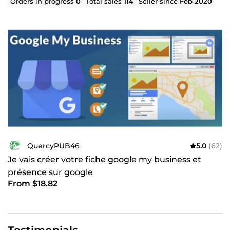
Orders in progress
0
Total sales
114
Seller since
Feb 2020
parfait possible sur le plan technique ...
Je propose de nombreux services via mon agence
comme celui dont je souhaite vous faire profiter ici, à
savoir l’inscription de votre activité professionnelle quelle
qu’elle soit, sur internet et plus précisément sur GOOGLE
via Google MY business ... C’est la fiche que l’on peut
créer auprès de Google qui permet d’afficher
correctement vos informations détaillées montrant des
photos, des coordonnées, des liens internet, et même un
site internet basique ... Vos clients peuvent également y
laisser des commentaires auxquels vous pourrez
répondre ... Grâce à tout ça vous pourrez vous assurer
d’être et d’apparaître dans Google dans les résultats de
QuercyPUB46
5.0
(62)
recherche grâce à certains mots clés et pouvoir mettre
Je vais créer votre fiche google my business et
vos infos à jour facilement ...
présence sur google
En tant que spécialiste du référencement et ayant
From $18.82
constaté beaucoup trop de personnes ayant des sites
internet peu optimisés pour le SEO, le référencement, je
propose également la possibilité de vous créer des
textes adaptés pour ça. En effet, il s'agit de créer un ou