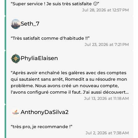
“Super service ! Je suis très satisfaite 🙂”
Jul 28, 2026 at 12:57 PM
Positive review
Seth_7
“Très satisfait comme d'habitude !!”
Jul 23, 2026 at 7:21 PM
Positive review
PhyliaElaisen
“Après avoir enchaîné les galères avec des comptes
qui sautaient sans arrêt, Romedit a su résoudre mon
problème. Nous avons créé un nouveau compte,
l'avons configuré comme il faut. J'ai aussi découvert
pourquoi mes comptes avaient été désactivé.
Jul 13, 2026 at 11:18 AM
Positive review
Le nouveau compte est parfaitement stable et
AnthonyDaSilva2
fonctionne très bien, j'ai même pu lancé ma
campagne sans problème.
“très pro, je recommande !”
Jul 2, 2026 at 7:38 AM
Prestataire sérieux, réactif et professionnel. Je