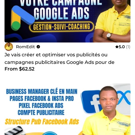
RomEdit
5.0
(1)
Je vais créer et optimiser vos publicités ou
campagnes publicitaires Google Ads pour de
From $62.52
meilleurs résultats