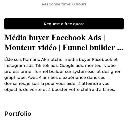
Response time:
8 hours
Request a free quote
Média buyer Facebook Ads |
Monteur vidéo | Funnel builder |
Graphiste | Marketing Digital
💥Je suis Romaric Akinotcho, média buyer Facebook et
Instagram ads, Tik tok ads, Google ads, monteur vidéo
professionnel, funnel builder sur système.io, et designer
graphique. Avec 4 années d'expérience dans ces
domaines, je suis là pour vous aider à atteindre vos
objectifs de vente et à booster votre chiffre d'affaires.
🌟 Mes clients témoignent… 🌟
✅ Plus d’une centaine de commandes finalisées
Portfolio
⭐⭐⭐⭐⭐ Déjà plus de 100 avis positifs
💬 Leur satisfaction est la meilleure preuve de la qualité