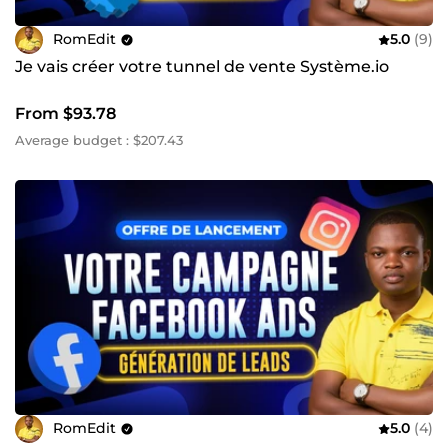
RomEdit
5.0
(9)
Je vais créer votre tunnel de vente Système.io
From $93.78
Average budget : $207.43
RomEdit
5.0
(4)