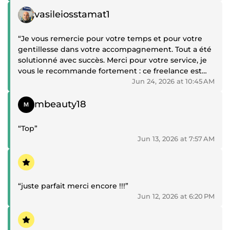
recommande sans hésiter.”
Positive review
vasileiosstamat1
“Je vous remercie pour votre temps et pour votre
gentillesse dans votre accompagnement. Tout a été
solutionné avec succès. Merci pour votre service, je
vous le recommande fortement : ce freelance est
tout simplement professionnel. Merci et à très vite !
Jun 24, 2026 at 10:45 AM
🙏✨”
Positive review
mbeauty18
“Top”
Jun 13, 2026 at 7:57 AM
Positive review
“juste parfait merci encore !!!”
Jun 12, 2026 at 6:20 PM
Positive review