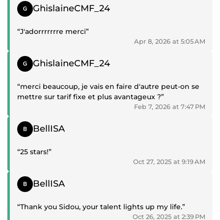
Positive review
GhislaineCMF_24
“J'adorrrrrrre merci”
Apr 8, 2026 at 5:05 AM
Positive review
GhislaineCMF_24
“merci beaucoup, je vais en faire d'autre peut-on se
mettre sur tarif fixe et plus avantageux ?”
Feb 7, 2026 at 7:47 PM
Positive review
BellISA
“25 stars!”
Oct 27, 2025 at 9:19 AM
Positive review
BellISA
“Thank you Sidou, your talent lights up my life.”
Oct 26, 2025 at 2:39 PM