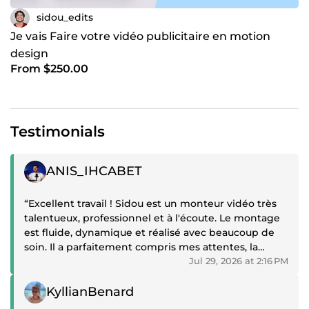
sidou_edits
Je vais Faire votre vidéo publicitaire en motion
design
From $250.00
Testimonials
Positive review
ANIS_IHCABET
“Excellent travail ! Sidou est un monteur vidéo très
talentueux, professionnel et à l'écoute. Le montage
est fluide, dynamique et réalisé avec beaucoup de
soin. Il a parfaitement compris mes attentes, la
communication a été excellente du début à la fin, et
Jul 29, 2026 at 2:16 PM
la livraison a été rapide. Je suis vraiment très satisfait
Positive review
du résultat et je n'hésiterai pas à refaire appel à lui
KyllianBenard
pour mes prochains projets. Je le recommande à 100