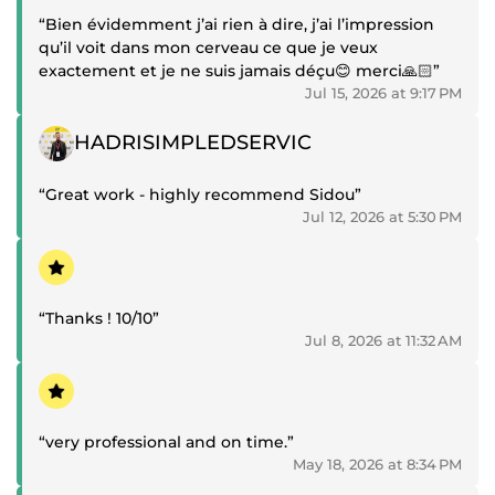
% !”
“Bien évidemment j’ai rien à dire, j’ai l’impression
qu’il voit dans mon cerveau ce que je veux
exactement et je ne suis jamais déçu😊 merci🙏🏻”
Jul 15, 2026 at 9:17 PM
Positive review
HADRISIMPLEDSERVIC
“Great work - highly recommend Sidou”
Jul 12, 2026 at 5:30 PM
Positive review
“Thanks ! 10/10”
Jul 8, 2026 at 11:32 AM
Positive review
“very professional and on time.”
May 18, 2026 at 8:34 PM