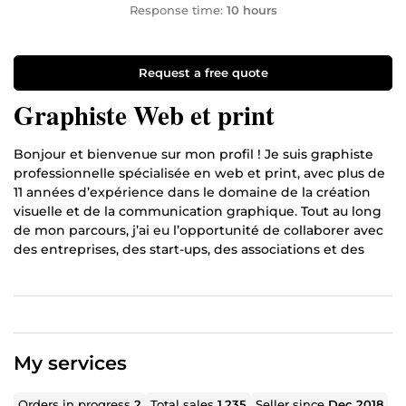
Response time:
10 hours
Request a free quote
Graphiste Web et print
Bonjour et bienvenue sur mon profil ! Je suis graphiste
professionnelle spécialisée en web et print, avec plus de
11 années d’expérience dans le domaine de la création
visuelle et de la communication graphique. Tout au long
de mon parcours, j’ai eu l’opportunité de collaborer avec
des entreprises, des start-ups, des associations et des
entrepreneurs afin de donner vie à leurs projets à travers
des supports visuels impactants et adaptés à leurs
besoins.
Mon rôle est de vous accompagner dans la conception et
la réalisation de tous vos supports de communication,
My services
qu’ils soient numériques (sites web, bannières, réseaux
sociaux, newsletters, interfaces UI/UX) ou imprimés
Orders in progress
2
Total sales
1,235
Seller since
Dec 2018