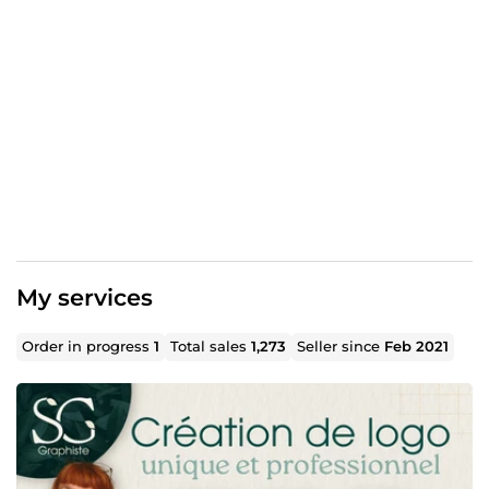
esprits, alliant professionnalisme, créativité et modernité.
Chaque projet est pour moi l’occasion de mettre en
valeur une identité et de lui donner toute la visibilité
qu’elle mérite.
My services
Order in progress
1
Total sales
1,273
Seller since
Feb 2021