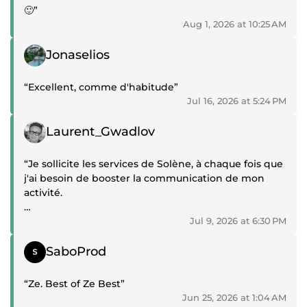
🙂”
Aug 1, 2026 at 10:25 AM
Positive review
Jonaselios
“Excellent, comme d'habitude”
Jul 16, 2026 at 5:24 PM
Positive review
Laurent_Gwadlov
“Je sollicite les services de Solène, à chaque fois que
j'ai besoin de booster la communication de mon
activité.
Solène est au top ! Une vraie professionnelle.
Jul 9, 2026 at 6:30 PM
Elle connaît parfaitement son métier.
Positive review
Sa disponibilité, son amabilité et ses délais
SaboProd
respectés, sont des atouts majeurs.
“Ze. Best of Ze Best”
Je recommande fortement Solène à l'ensemble de
Jun 25, 2026 at 1:04 AM