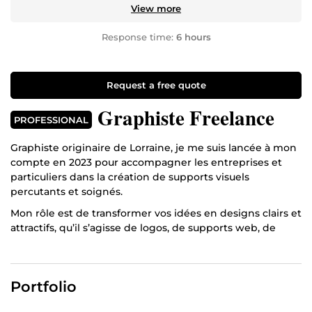
View more
Response time:
6 hours
Request a free quote
Graphiste Freelance
PROFESSIONAL
Graphiste originaire de Lorraine, je me suis lancée à mon
compte en 2023 pour accompagner les entreprises et
particuliers dans la création de supports visuels
percutants et soignés.
Mon rôle est de transformer vos idées en designs clairs et
attractifs, qu’il s’agisse de logos, de supports web, de
print ou de publicités. J’accorde une grande importance
à l’échange et à la compréhension de vos besoins afin de
proposer des créations adaptées à votre univers et à vos
Portfolio
objectifs.
Je m’attache à concevoir des visuels qui marquent les