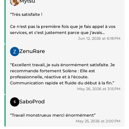
Mytsu
“Très satisfaite !
Ce n'est pas la première fois que je fais appel à vos
services, et c'est justement parce que j'avais
beaucoup apprécié votre travail la première fois que
Jun 12, 2026 at 6:18 PM
je suis revenue vers vous.
Positive review
ZenuRare
Merci pour votre disponibilité, votre gentillesse et
votre professionnalisme. Vous avez su retranscrire
“Excellent travail, je suis énormément satisfaite. Je
mon parcours de façon claire et valorisante tout en
recommande fortement Solène : Elle est
prenant en compte mes différents retours.
professionnelle, réactive et à l'écoute.
Communication rapide et fluide du début à la fin.”
Je suis ravie du résultat et je n'hésiterai pas à vous
May 26, 2026 at 3:15 PM
recommander autour de moi. Merci encore pour
votre accompagnement !”
Positive review
SaboProd
“Travail monstrueux merci énormément”
May 25, 2026 at 2:00 PM