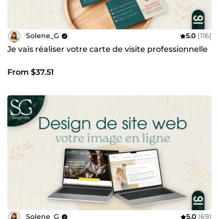
Solene_G
5.0
(116)
Je vais réaliser votre carte de visite professionnelle
From $37.51
Solene_G
5.0
(69)