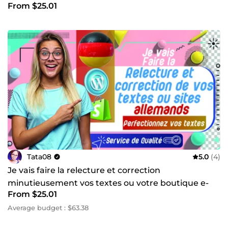
From $25.01
Tata08
5.0
(4)
Je vais faire la relecture et correction
minutieusement vos textes ou votre boutique e-
From $25.01
commerce allemande
Average budget : $63.38