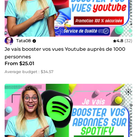
Tata08
4.8
(32)
Je vais booster vos vues Youtube auprès de 1000
personnes
From $25.01
Average budget : $34.57