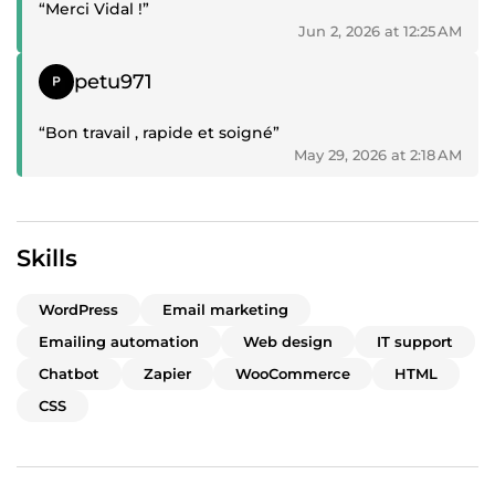
“Merci Vidal !”
Jun 2, 2026 at 12:25 AM
Positive review
petu971
“Bon travail , rapide et soigné”
May 29, 2026 at 2:18 AM
Skills
WordPress
Email marketing
Emailing automation
Web design
IT support
Chatbot
Zapier
WooCommerce
HTML
CSS