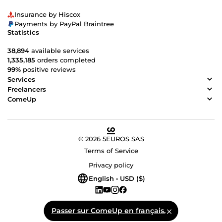
Insurance by Hiscox
Payments by PayPal Braintree
Statistics
38,894
available services
1,335,185
orders completed
99%
positive reviews
Services
Freelancers
ComeUp
© 2026 5EUROS SAS
Terms of Service
Privacy policy
English • USD ($)
Passer sur ComeUp en français.