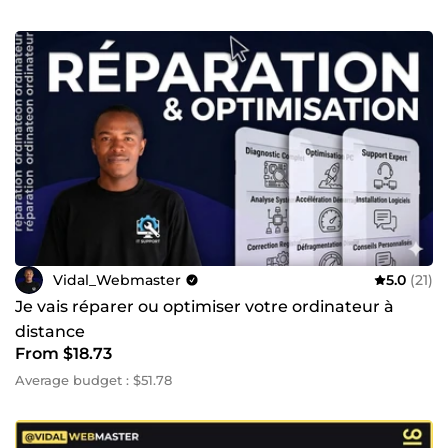
✔️ Shopify
✔️ HTML/CSS/PHP
✔️ Assistance informatique
✔️ Emailing
Si vous avez un nouveau projet à lancer ou des défis à
relever dans votre entreprise, n'hésitez pas à me
contacter, je me ferai un plaisir de vous aider à réussir.
Très ouvert au dialogue, je suis disponible pour répondre
à toutes vos préoccupations. Ma seule motivation est de
vous aider à faire exploser vos ventes ou votre service !🚀
Vidal_Webmaster
5.0
(21)
Je vais réparer ou optimiser votre ordinateur à
distance
From $18.73
Average budget : $51.78