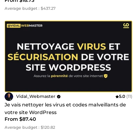
From $18.73
Average budget : $437.27
Vidal_Webmaster
5.0
(11)
Je vais nettoyer les virus et codes malveillants de
votre site WordPress
From $87.40
Average budget : $120.82