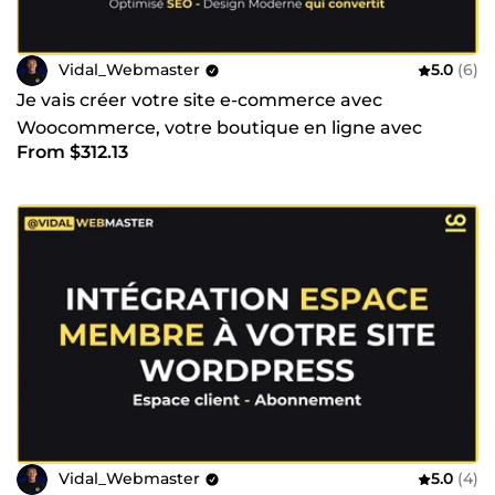
Vidal_Webmaster
5.0
(6)
Je vais créer votre site e-commerce avec
Woocommerce, votre boutique en ligne avec
From $312.13
WordPress
Vidal_Webmaster
5.0
(4)