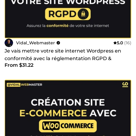
Vidal_Webmaster
5.0
(16)
Je vais mettre votre site internet Wordpress en
conformité avec la réglementation RGPD &
From $31.22
Consent V2 Google