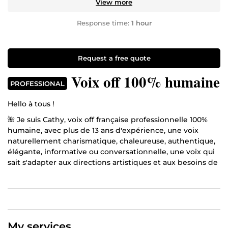
View more
Response time:
1 hour
Request a free quote
Voix off 100% humaine
PROFESSIONAL
Hello à tous !
🌺 Je suis Cathy, voix off française professionnelle 100%
humaine, avec plus de 13 ans d'expérience, une voix
naturellement charismatique, chaleureuse, authentique,
élégante, informative ou conversationnelle, une voix qui
sait s'adapter aux directions artistiques et aux besoins de
vos projets !
🇫🇷 Native de France, je vis au Canada depuis quelques
années et j'enregistre, dans mon propre studio, de la
narration voix off en français et en anglais (avec accent
français) pour une large gamme de projets. Du message
My services