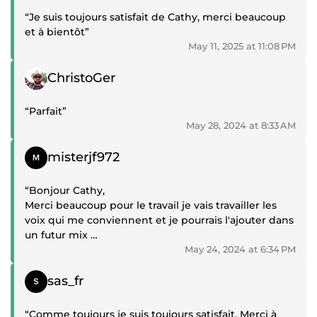
“Je suis toujours satisfait de Cathy, merci beaucoup
et à bientôt”
May 11, 2025 at 11:08 PM
Positive review
ChristoGer
“Parfait”
May 28, 2024 at 8:33 AM
Positive review
misterjf972
“Bonjour Cathy,
Merci beaucoup pour le travail je vais travailler les
voix qui me conviennent et je pourrais l'ajouter dans
un futur mix
May 24, 2024 at 6:34 PM
je vous remercie beaucoup
Positive review
sas_fr
Bon week end à vous”
“Comme toujours je suis toujours satisfait. Merci à