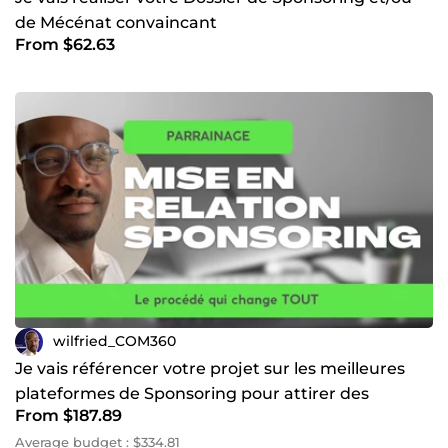
de Mécénat convaincant
From $62.63
wilfried_COM360
Je vais référencer votre projet sur les meilleures
plateformes de Sponsoring pour attirer des
From $187.89
marques
Average budget : $334.81