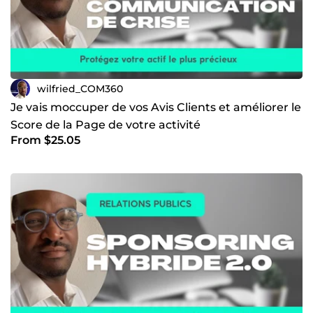
See you soon, for more information on my ComeUp
services.
THANK YOU FOR YOUR TRUST AND READING TIME.🙂
wilfried_COM360
Je vais moccuper de vos Avis Clients et améliorer le
Score de la Page de votre activité
From $25.05