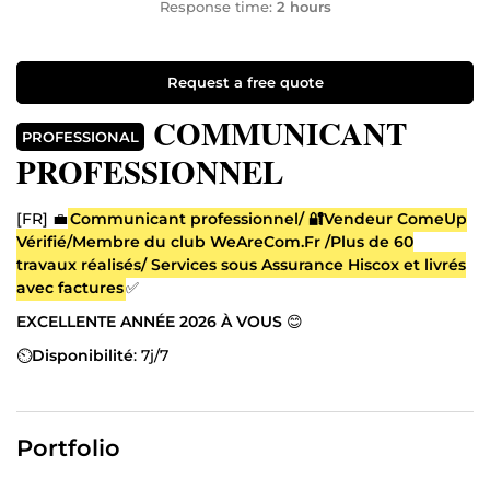
Response time:
2 hours
Request a free quote
COMMUNICANT
PROFESSIONAL
PROFESSIONNEL
[FR] 💼
Communicant professionnel/ 🔐Vendeur ComeUp
Vérifié/Membre du club WeAreCom.Fr /Plus de 60
travaux réalisés/ Services sous Assurance Hiscox et livrés
avec factures
✅
EXCELLENTE ANNÉE 2026 À VOUS
😊
⏲️
Disponibilité
: 7j/7
⭐️
QUELQUES COLLABORATIONS
• Groupe Castel • EHPAD
INVEST • Dermo Advanced • Lions Club International.
Portfolio
🎯
Votre vision, ma stratégie : l'art de communiquer pour
gagner.