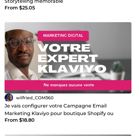
Storytelling mémorable
From $25.05
wilfried_COM360
Je vais configurer votre Campagne Email
Marketing Klaviyo pour boutique Shopify ou
From $18.80
WooCommerce spécialement