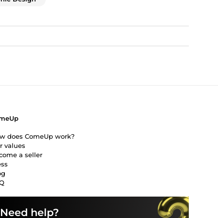
C'est certain, je repassera
sans hésiter.
Je recommande vivement ++
meUp
w does ComeUp work?
r values
come a seller
ess
og
Q
Need help?