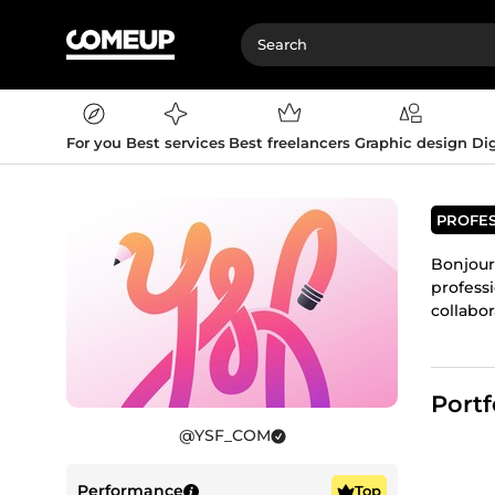
For you
Best services
Best freelancers
Graphic design
Dig
PROFE
Bonjour 
profess
collabo
Portf
@
YSF_COM
Performance
Top