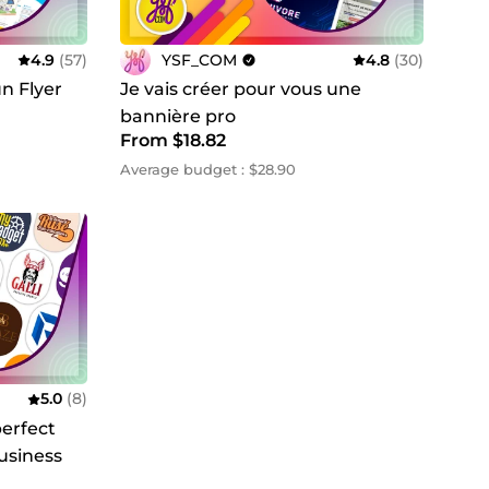
4.9
(57)
YSF_COM
4.8
(30)
un Flyer
Je vais créer pour vous une
bannière pro
From $18.82
Average budget : $28.90
5.0
(8)
perfect
business