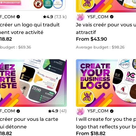
F_COM
4.9
(7.3 k)
YSF_COM
 créer un logo qui traduit
Je vais creér pour vous 
ent votre activité
attractif
18.82
From $43.90
budget : $69.36
Average budget : $98.26
F_COM
4.9
(41)
YSF_COM
 créer pour vous la carte
I will create for you the 
qui détonne
logo that reflects your 
18.82
From $18.82