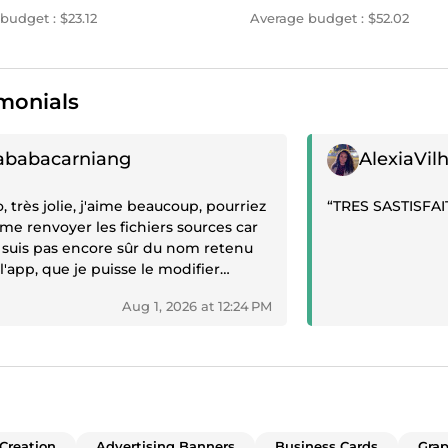
budget : $23.12
Average budget : $52.02
monials
ive review
Positive review
ababacarniang
AlexiaVi
o, très jolie, j'aime beaucoup, pourriez
“TRES SASTISFAI
 renvoyer les fichiers sources car
 suis pas encore sûr du nom retenu
l'app, que je puisse le modifier
ieurement. Pourriez vous me
Aug 1, 2026 at 12:24 PM
niquer la police utilisée ? Et une
on avec un fond transparent haute
té, sans le nom de l'app écrit en
us. et une evrsion noir et blanc
ement ? Une version pour impression
r ?”
Creation
Advertising Banners
Business Cards
Grap