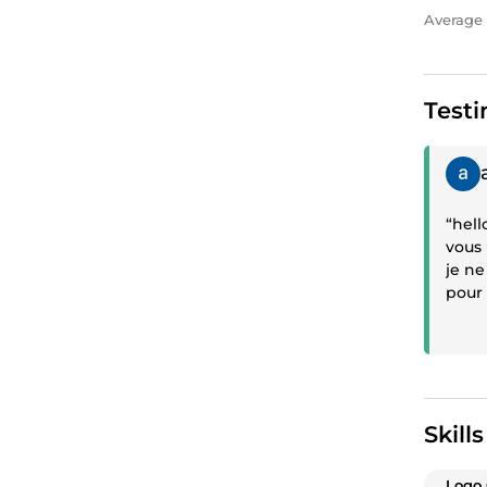
Average 
Testi
Posit
“hell
vous me
je ne
pour 
ultér
commu
versi
quali
desso
egal
Skills
papie
Logo 