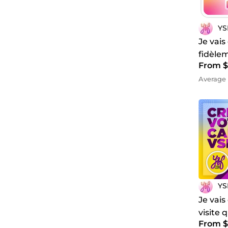
YS
Je vais
fidèlem
From $
Average 
YS
Je vais
visite 
From $