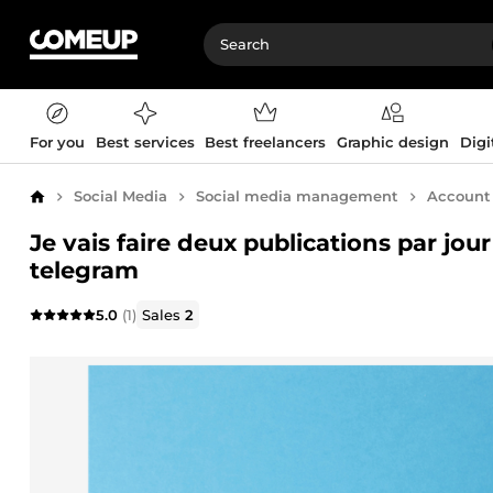
For you
Best services
Best freelancers
Graphic design
Digi
Social Media
Social media management
Accoun
Home
Je vais faire deux publications par jo
telegram
5.0
(1)
Sales
2