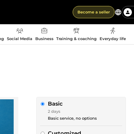
Become a seller
ng
Social Media
Business
Training & coaching
Everyday life
Basic
2 days
Basic service, no options
Customized