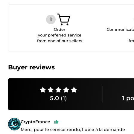
Order
Communicate 
your preferred service
from one of our sellers
fr
Buyer reviews
5.0
(1)
1 po
CryptoFrance
Merci pour le service rendu, fidèle à la demande