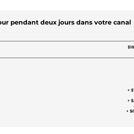
 jour pendant deux jours dans votre canal
$18
+ $
+ $
+ $