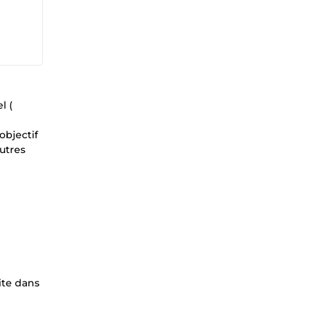
l (
objectif
utres
ite dans