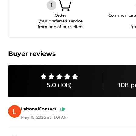
Order
Communicate 
your preferred service
from one of our sellers
fr
Buyer reviews
5.0
(108)
108 p
LabonalContact
May 16, 2026 at 11:01 AM