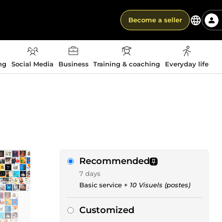
Become a seller
ng
Social Media
Business
Training & coaching
Everyday life
Recommended
7 days
Basic service +
10 Visuels (postes)
Customized