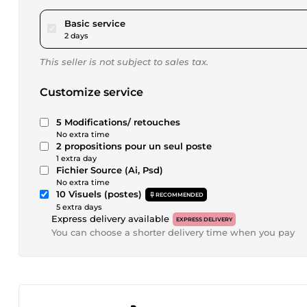
pour $17.34
Basic service
2 days
This seller is not subject to sales tax.
Customize service
5 Modifications/ retouches
No extra time
2 propositions pour un seul poste
1 extra day
Fichier Source (Ai, Psd)
No extra time
10 Visuels (postes)
RECOMMENDED
5 extra days
Express delivery available
EXPRESS DELIVERY
You can choose a shorter delivery time when you pay