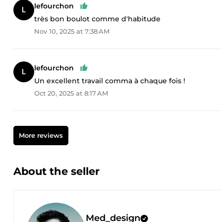
lefourchon
très bon boulot comme d'habitude
Nov 10, 2025 at 7:38 AM
lefourchon
Un excellent travail comma à chaque fois !
Oct 20, 2025 at 8:17 AM
More reviews
About the seller
Med_design