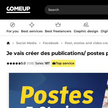
For you
Best services
Best freelancers
Graphic design
Digi
Social Media
Facebook
Post, stories and video cr
Home
Je vais créer des publications/ postes
5.0
(108)
Sales
187
Top service