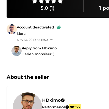
5.0
(1)
1 po
Account deactivated
Merci
Nov 13, 2019 at 11:50 PM
Reply from HDkimo
Derien monsieur :)
About the seller
HDkimo
Performance
Top