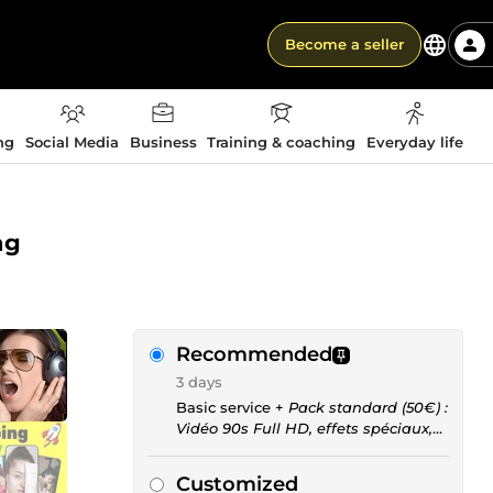
Become a seller
ng
Social Media
Business
Training & coaching
Everyday life
ng
Recommended
3 days
Basic service +
Pack standard (50€) :
Vidéo 90s Full HD, effets spéciaux,
musique personnalisée, 5 révisions
max.
Customized