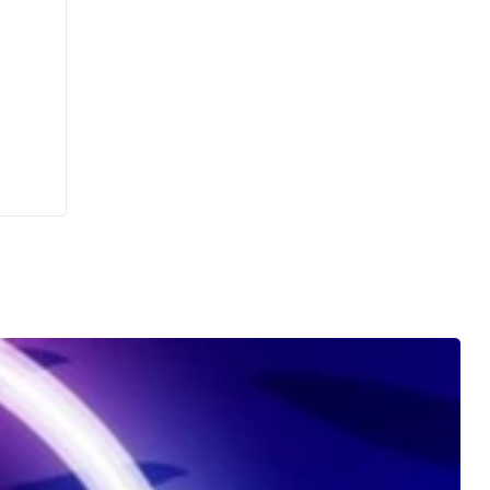
c et
ous