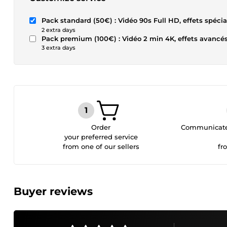
Pack standard (50€) : Vidéo 90s Full HD, effets spéci
2 extra days
Pack premium (100€) : Vidéo 2 min 4K, effets avancés
3 extra days
Order
Communicate 
your preferred service
from one of our sellers
fr
Buyer reviews