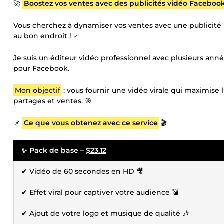
🚀
Boostez vos ventes avec des publicités vidéo Facebook
Vous cherchez à dynamiser vos ventes avec une publicité p
au bon endroit ! 📈
Je suis un éditeur vidéo professionnel avec plusieurs ann
pour Facebook.
Mon objectif
: vous fournir une vidéo virale qui maximis
partages et ventes. 🎯
📌
Ce que vous obtenez avec ce service
🎬
✨ Pack de base –
$23.12
✔ Vidéo de 60 secondes en HD 🎥
✔ Effet viral pour captiver votre audience 💣
✔ Ajout de votre logo et musique de qualité 🎶