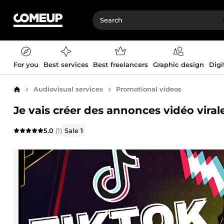
For you
Best services
Best freelancers
Graphic design
Digi
Audiovisual services
Promotional videos
Home
Je vais créer des annonces vidéo vira
5.0
(1)
Sale
1