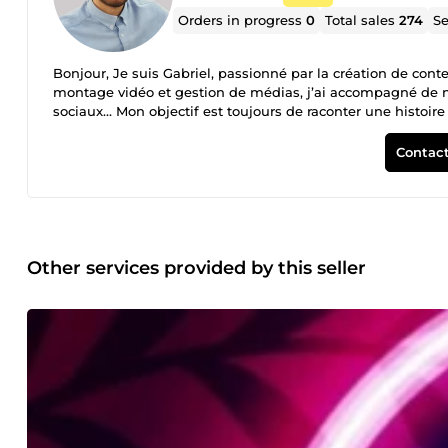
Orders in progress
0
Total sales
274
Se
Bonjour, Je suis Gabriel, passionné par la création de cont
montage vidéo et gestion de médias, j’ai accompagné de n
sociaux… Mon objectif est toujours de raconter une histoire qu
également 3 ans d’expertise en SEO , ce qui me permet d’opt
améliorer votre positionnement en ligne. Chaque projet es
Contact
proposer des solutions sur mesure, efficaces et créatives. 
Other services provided by this seller