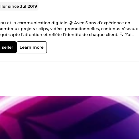
ller since
Jul 2019
enu et la communication digitale. 🎬 Avec 5 ans d’expérience en
ombreux projets : clips, vidéos promotionnelles, contenus réseaux
i capte l’attention et reflète l’identité de chaque client. 🔍 J’ai
imiser vos contenus pour gagner en visibilité, attirer plus de trafi
t unique, et je prends le temps de comprendre vos besoins pour v
 seller
Learn more
N’hésitez pas à me contacter pour donner vie à vos idées !