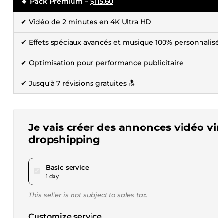
🔹 Pack Premium –
$115.60
✔ Vidéo de 2 minutes en 4K Ultra HD
✔ Effets spéciaux avancés et musique 100% personnalis
✔ Optimisation pour performance publicitaire
✔ Jusqu'à 7 révisions gratuites 🔝
Je vais créer des annonces vidéo vi
dropshipping
pour $23.12
Basic service
1 day
This seller is not subject to sales tax.
Customize service