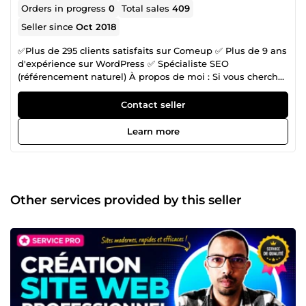
Orders in progress
0
Total sales
409
Seller since
Oct 2018
✅Plus de 295 clients satisfaits sur Comeup ✅ Plus de 9 ans
d'expérience sur WordPress ✅ Spécialiste SEO
(référencement naturel) À propos de moi : Si vous cherchez
un professionnel expérimenté pour créer votre site
internet, je suis à votre disposition. Depuis 2015, je me
Contact seller
consacre à la création de sites internet WordPress, et je
suis en mesure de vous offrir des services de qualité pour
Learn more
répondre à tous vos besoins en matière de site internet.
Avec WordPress, une plateforme de conception de sites
Web populaire et conviviale, je suis capable de créer des
sites internet personnalisés, professionnels et optimisés
pour les moteurs de recherche. De plus, mes compétences
Other services provided by this seller
en matière de référencement naturel et de rédaction SEO
me permettent d'aider mes clients à améliorer leur
classement sur les moteurs de recherche et à accroître leur
visibilité en ligne. Je suis passionné par la création de
sites internet professionnels et optimisés pour les moteurs
de recherche, et je suis heureux de partager mon expertise
avec mes clients. N'hésitez pas à me contacter via le site
Comeup.com pour en savoir plus sur mes services. Je suis