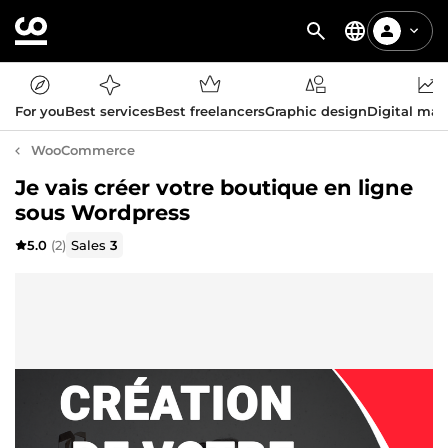
For you
Best services
Best freelancers
Graphic design
Digital mar
WooCommerce
Je vais créer votre boutique en ligne
sous Wordpress
5.0
(2)
Sales
3