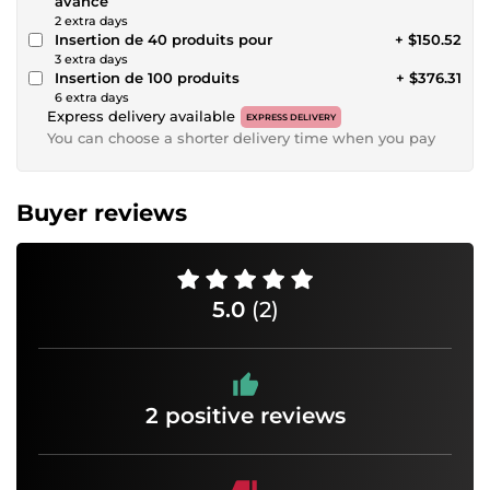
avancé
2 extra days
Insertion de 40 produits pour
+ $150.52
3 extra days
Insertion de 100 produits
+ $376.31
6 extra days
Express delivery available
EXPRESS DELIVERY
You can choose a shorter delivery time when you pay
Buyer reviews
5.0
(2)
2 positive reviews