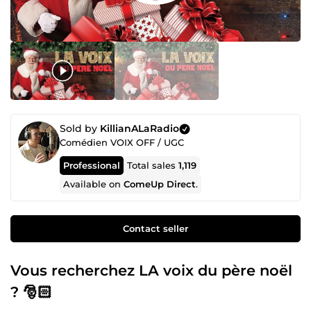
Sold by
KillianALaRadio
Comédien VOIX OFF / UGC
Professional
Total sales
1,119
Available on
ComeUp Direct
.
Contact seller
Vous recherchez LA voix du père noël
? 🎅🏻