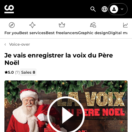
For you
Best services
Best freelancers
Graphic design
Digital mar
Voice-over
Je vais enregistrer la voix du Père
Noël
5.0
(7)
Sales
8