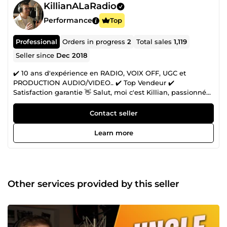
KillianALaRadio
Performance
Top
Professional
Orders in progress
2
Total sales
1,119
Seller since
Dec 2018
✔️ 10 ans d'expérience en RADIO, VOIX OFF, UGC et
PRODUCTION AUDIO/VIDEO.. ✔️ Top Vendeur ✔️
Satisfaction garantie 👋 Salut, moi c'est Killian, passionné
par l'audio et la vidéo depuis plus de 11 ans ! 🎤🎥 Depuis
mon studio de production à Lille j'adore créer du contenu
Contact seller
pour accompagner et promouvoir les projets , ce serait
avec plaisir d'accompagner le vôtre aujourd'hui ! 📞
Learn more
Disponible 7j/7 💻 Cette année j'ai travaillé pour :
Mcdonnald's, Sanofi, Betclic, LG, Tinder, Pizza Hut,
Décathlon, Foot Korner... et bien d'autres 💬 Découvrez mes
dernières livraisons ci dessous dans mon portfolio et
discutons de vos besoins ensemble ⬇️
Other services provided by this seller