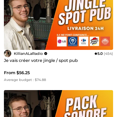
KillianALaRadio
5.0
(454)
Je vais créer votre jingle / spot pub
From $56.25
Average budget : $74.88