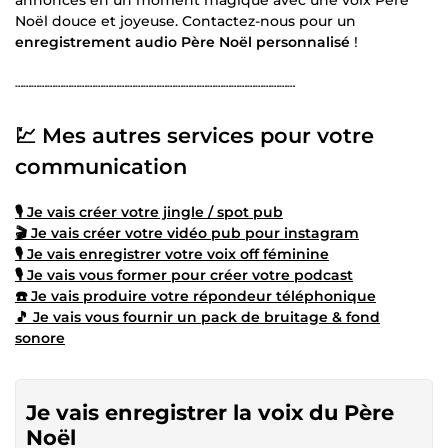
annonces en un moment magique avec une voix Père
Noël douce et joyeuse. Contactez-nous pour un
enregistrement audio Père Noël personnalisé
!
┄┄┄┄┄┄┄┄┄┄┄┄┄┄┄┄┄┄┄┄┄┄┄┄┄┄┄┄┄┄┄┄┄┄┄
💹 Mes autres services pour votre
communication
🎙️ Je vais créer votre jingle / spot pub
🎬 Je vais créer votre vidéo pub pour instagram
🎙️ Je vais enregistrer votre voix off féminine
🎙️ Je vais vous former pour créer votre podcast
☎️ Je vais produire votre répondeur téléphonique
🎵 Je vais vous fournir un pack de bruitage & fond
sonore
Je vais enregistrer la voix du Père
Noël