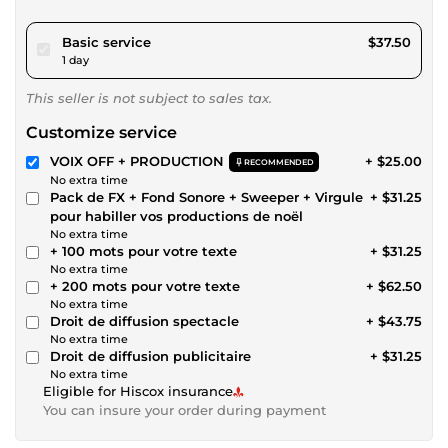
pour $34.56
Basic service
$37.50
1 day
This seller is not subject to sales tax.
Customize service
VOIX OFF + PRODUCTION
+ $25.00
RECOMMENDED
No extra time
Pack de FX + Fond Sonore + Sweeper + Virgule
+ $31.25
pour habiller vos productions de noël
No extra time
+ 100 mots pour votre texte
+ $31.25
No extra time
+ 200 mots pour votre texte
+ $62.50
No extra time
Droit de diffusion spectacle
+ $43.75
No extra time
Droit de diffusion publicitaire
+ $31.25
No extra time
Eligible for Hiscox insurance
You can insure your order during payment