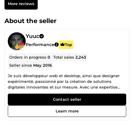
More reviews
About the seller
Yuuc
Performance
Top
Orders in progress
0
Total sales
2,243
Seller since
May 2016
Je suis développeur web et desktop, ainsi que designer
expérimenté, passionné par la création de solutions
digitales innovantes et sur mesure. Avec une expertise
approfondie en PHP, JavaScript, CSS, HTML, MySQL, et une
maîtrise des plateformes et CMS populaires tels que
Contact seller
WordPress, PrestaShop et Shopify, je propose des services
complets allant de la conception à la mise en production.
Learn more
💻 Mes spécialités techniques : Développement web sur
mesure : Création de sites vitrines, e-commerces, et
extensions web performantes. Intégration et
personnalisation de thèmes &amp; plugins : Adaptation