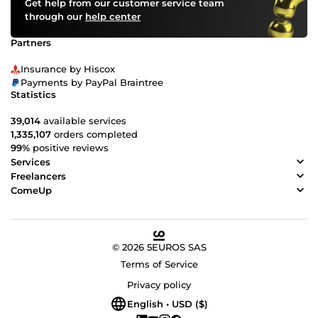
Get help from our customer service team
through our
help center
Partners
Insurance by Hiscox
Payments by PayPal Braintree
Statistics
39,014
available services
1,335,107
orders completed
99%
positive reviews
Services
Freelancers
ComeUp
© 2026 5EUROS SAS
Terms of Service
Privacy policy
English • USD ($)