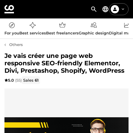
For you
Best services
Best freelancers
Graphic design
Digital mar
Others
Je vais créer une page web
responsive SEO-friendly Elementor,
Divi, Prestashop, Shopify, WordPress
5.0
(55)
Sales
61