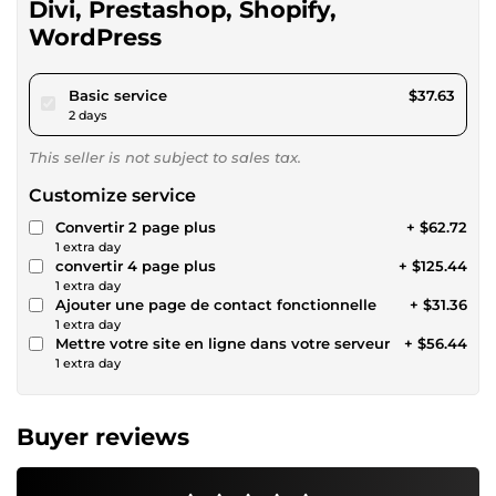
Divi, Prestashop, Shopify,
WordPress
pour $34.68
Basic service
$37.63
2 days
This seller is not subject to sales tax.
Customize service
Convertir 2 page plus
+ $62.72
1 extra day
convertir 4 page plus
+ $125.44
1 extra day
Ajouter une page de contact fonctionnelle
+ $31.36
1 extra day
Mettre votre site en ligne dans votre serveur
+ $56.44
1 extra day
Buyer reviews