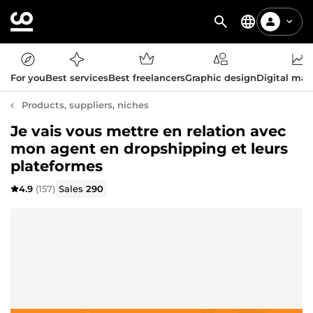
For you
Best services
Best freelancers
Graphic design
Digital mar
Products, suppliers, niches
Je vais vous mettre en relation avec
mon agent en dropshipping et leurs
plateformes
4.9
(157)
Sales
290