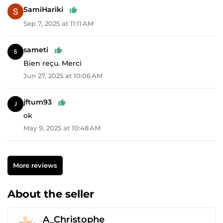
SamiHariki
Sep 7, 2025 at 11:11 AM
sameti
Bien reçu. Merci
Jun 27, 2025 at 10:06 AM
jftum93
ok
May 9, 2025 at 10:48 AM
More reviews
About the seller
A_Christophe