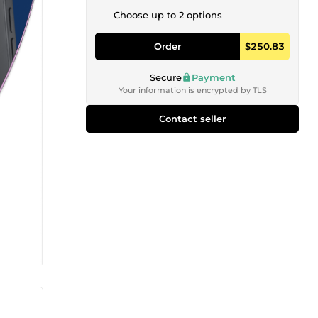
Choose up to 2 options
Order
$250.83
Secure
Payment
Your information is encrypted by TLS
Contact seller