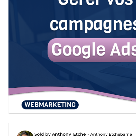
Sold by
Anthony_Etche
•
Anthony Etchebarne