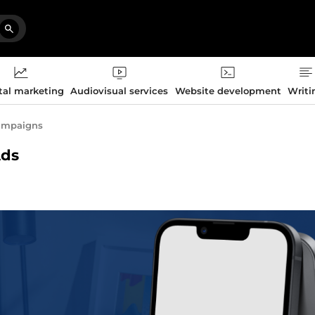
tal marketing
Audiovisual services
Website development
Writi
campaigns
Ads