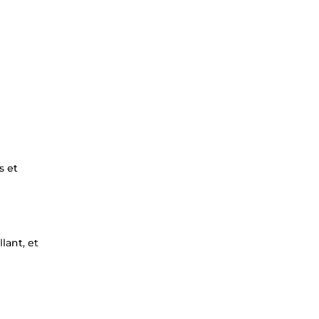
s et
lant, et