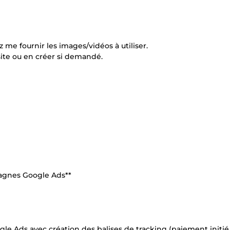
z me fournir les images/vidéos à utiliser.
site ou en créer si demandé.
agnes Google Ads**
le Ads avec création des balises de tracking (paiement initié,