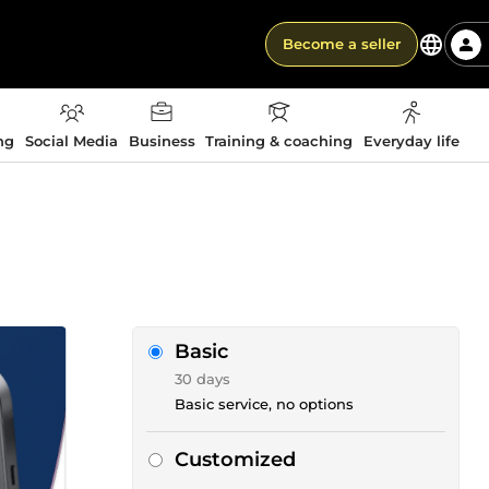
Become a seller
ng
Social Media
Business
Training & coaching
Everyday life
Basic
30 days
Basic service, no options
Customized