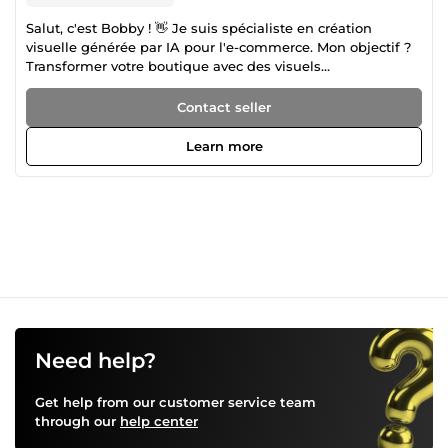
Salut, c'est Bobby ! 👋 Je suis spécialiste en création
visuelle générée par IA pour l'e-commerce. Mon objectif ?
Transformer votre boutique avec des visuels
professionnels qui convertissent. Ce que je crée pour vous:
✅ Vidéos produits IA - Présentations 360°, mannequins IA,
Contact seller
démonstrations (TikTok, Instagram, YouTube) ✅ Packs
photo+vidéo complets - Photos studio + vidéos
Learn more
publicitaires prêtes à vendre ✅ Visuels pour réseaux
sociaux - 15-20 images IA designées pour votre niche ✅
Production IA automatisée - Workflow personnalisé pour
générer vos propres visuels Pourquoi choisir Bobby ? 🎯 +5
ans d'expérience e-commerce &amp; design 🚀 51 clients
satisfaits, tarifs agressifs pour la qualité 💡 Expertise
tunnels de vente &amp; conversion ⚡ Livraison rapide,
résultats immédiats Vos avantages: Pas besoin de
photographe ou studio coûteux Visuels ultra-réalistes en
24-48h Scalable: générez 1000+ images par mois Format
optimisé pour chaque plateforme Prêt à booster vos
Need help?
ventes ? Contactez-moi ! 🚀
Get help from our customer service team
through our
help center