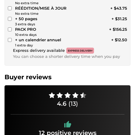
No extra time
RÉÉDITION/MISE À JOUR
+ $43.75
No extra time
+ 50 pages
+ $31.25
3 extra days
PACK PRO
+ $156.25
10 extra days
+ un calendrier annuel
+ $12.50
1 extra day
Express delivery available
EXPRESS DELIVERY
You can choose a shorter delivery time when you pay
Buyer reviews
4.6
(13)
12 positive reviews