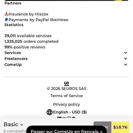
Partners
Insurance by Hiscox
Payments by PayPal Braintree
Statistics
39,011
available services
1,335,025
orders completed
99%
positive reviews
Services
Freelancers
ComeUp
© 2026 5EUROS SAS
Terms of Service
Privacy policy
English • USD ($)
Basic
Order
$18.76
5 completion day(s)
Passer sur ComeUp en français.