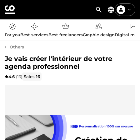
For you
Best services
Best freelancers
Graphic design
Digital mar
Others
Je vais créer l'intérieur de votre
agenda professionnel
4.6
(13)
Sales
16