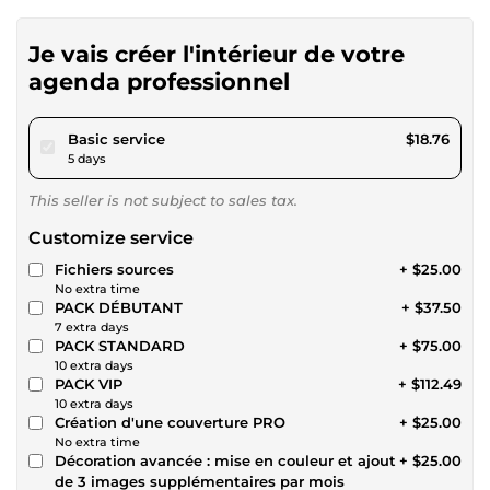
Je vais créer l'intérieur de votre
agenda professionnel
pour $17.28
Basic service
$18.76
5 days
This seller is not subject to sales tax.
Customize service
Fichiers sources
+ $25.00
No extra time
PACK DÉBUTANT
+ $37.50
7 extra days
PACK STANDARD
+ $75.00
10 extra days
PACK VIP
+ $112.49
10 extra days
Création d'une couverture PRO
+ $25.00
No extra time
Décoration avancée : mise en couleur et ajout
+ $25.00
de 3 images supplémentaires par mois