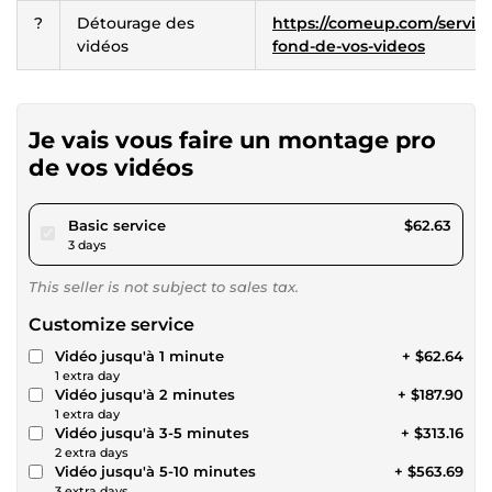
?
Détourage des
https://comeup.com/service
vidéos
fond-de-vos-videos
Je vais vous faire un montage pro
de vos vidéos
pour $57.73
Basic service
$62.63
3 days
This seller is not subject to sales tax.
Customize service
Vidéo jusqu'à 1 minute
+ $62.64
1 extra day
Vidéo jusqu'à 2 minutes
+ $187.90
1 extra day
Vidéo jusqu'à 3-5 minutes
+ $313.16
2 extra days
Vidéo jusqu'à 5-10 minutes
+ $563.69
3 extra days