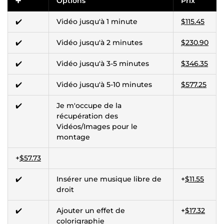
➕
Options
Prix
✔️
Vidéo jusqu'à 1 minute
$115.45
✔️
Vidéo jusqu'à 2 minutes
$230.90
✔️
Vidéo jusqu'à 3-5 minutes
$346.35
✔️
Vidéo jusqu'à 5-10 minutes
$577.25
✔️
Je m'occupe de la
récupération des
Vidéos/Images pour le
montage
+
$57.73
✔️
Insérer une musique libre de
+
$11.55
droit
✔️
Ajouter un effet de
+
$17.32
colorigraphie