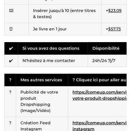
⌨️
Insérer jusqu'à 10 (entre titres
+
$23.09
& textes)
⏰
Je livre en 1 jour
+
$57.73
✔️
Si vous avez des questions
Disponibilité
✔️
N'hésitez à me contacter
24h/24 7j/7
?
Mes autres services
? Cliquez ici pour aller au s
?
Publicité de votre
https://comeup.com/service/
produit
votre-produit-dropshippin
Dropshipping
(Image/Vidéo)
?
Création Feed
https://comeup.com/service
Instagram
instagram