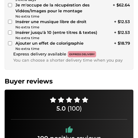
Je m'occupe de la récupération des
+ $62.64
Vidéos/Images pour le montage
No extra time
Insérer une musique libre de droit
+ $12.53
No extra time
Insérer jusqu'à 10 (entre titres & textes)
+ $12.53
No extra time
Ajouter un effet de colorigraphie
+ $18.79
No extra time
Express delivery available
EXPRESS DELIVERY
You can choose a shorter delivery time when you pay
Buyer reviews
5.0
(100)