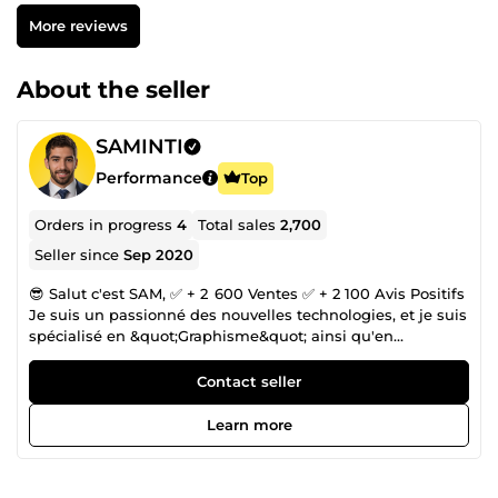
More reviews
About the seller
SAMINTI
Performance
Top
Orders in progress
4
Total sales
2,700
Seller since
Sep 2020
😎 Salut c'est SAM, ✅ + 2 600 Ventes ✅ + 2 100 Avis Positifs
Je suis un passionné des nouvelles technologies, et je suis
spécialisé en &quot;Graphisme&quot; ainsi qu'en
&quot;Montage vidéo&quot; avec un peu plus de 10 ans
d’expérience... En l'occurrence je pourrais trouver solutions
Contact seller
à tous vos soucis informatiques . Skills : ✔️ Design
Graphique ✔️ Animation &amp; Montage Vidéo N'hésitez
Learn more
pas à me contacter si vous avez des demandes spéciales
qui n'apparaissent pas dans mes offres.