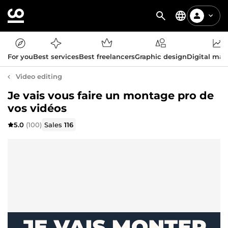
For you
Best services
Best freelancers
Graphic design
Digital mar
Video editing
Je vais vous faire un montage pro de
vos vidéos
5.0
(100)
Sales
116