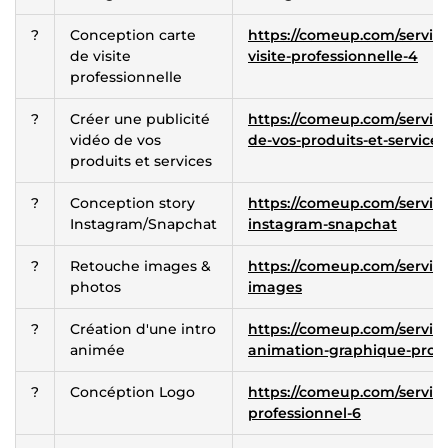
?
Conception carte
https://comeup.com/service
de visite
visite-professionnelle-4
professionnelle
?
Créer une publicité
https://comeup.com/service
vidéo de vos
de-vos-produits-et-services
produits et services
?
Conception story
https://comeup.com/service
Instagram/Snapchat
instagram-snapchat
?
Retouche images &
https://comeup.com/service
photos
images
?
Création d'une intro
https://comeup.com/service
animée
animation-graphique-pro
?
Concéption Logo
https://comeup.com/service
professionnel-6