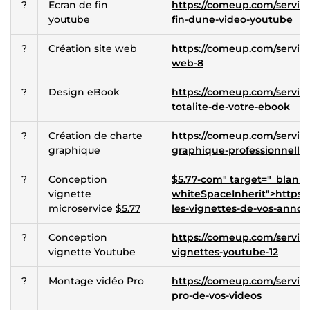
?
Ecran de fin
https://comeup.com/service
youtube
fin-dune-video-youtube
?
Création site web
https://comeup.com/service
web-8
?
Design eBook
https://comeup.com/service
totalite-de-votre-ebook
?
Création de charte
https://comeup.com/service
graphique
graphique-professionnelle
?
Conception
$5.77-com" target="_blank" 
vignette
whiteSpaceInherit">https:/
microservice
$5.77
les-vignettes-de-vos-annon
?
Conception
https://comeup.com/service
vignette Youtube
vignettes-youtube-12
?
Montage vidéo Pro
https://comeup.com/service
pro-de-vos-videos