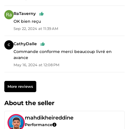
RaTaverny
OK bien reçu
Sep 22, 2024 at 11:39 AM
CathyDalle
Commande conforme merci beaucoup livré en
avance
May 16, 2024 at 12:08 PM
More reviews
About the seller
mahdikheireddine
Performance