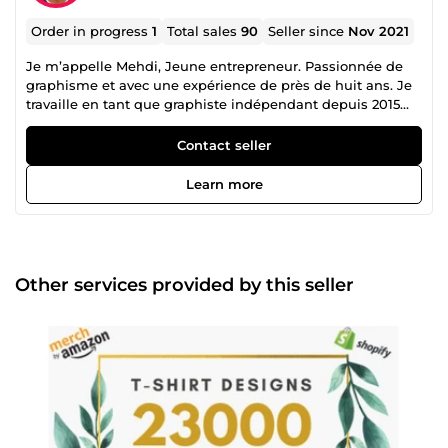
Order in progress
1
Total sales
90
Seller since
Nov 2021
Je m’appelle Mehdi, Jeune entrepreneur. Passionnée de
graphisme et avec une expérience de près de huit ans. Je
travaille en tant que graphiste indépendant depuis 2015
dans les differentes sites ( Merch by amazon , Redbubble ,
etsy , teespring , amazon kindle , kdp , fiverr........) C'est donc
Contact seller
naturellement que j'ai choisi 5euro.com pour vous
accompagner dans vos projets en vous proposant des
Learn more
services qui vous feront gagner du temps et de l'argent et
pour mettre ma créativité à votre service. (Travaux
Graphiques, T-shirt, Ebook, Sweat, Logo, Couverture,
Favicon, Instagram, Citation, Mug.....) Je suis très à l'écoute
et ma règle d'or c'est que le client soit toujours satisfait !
Other services provided by this seller
Une question? Un service à me demander? n'hésiter pas à
me contacter, je met un point d'honneur à répondre à
chaque messages.