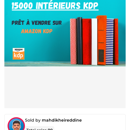
Sold by
mahdikheireddine