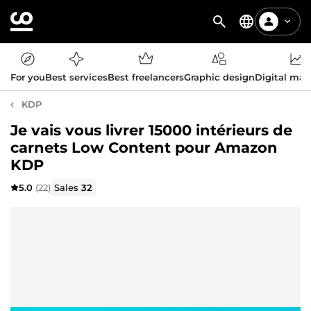
For you
Best services
Best freelancers
Graphic design
Digital mar
KDP
Je vais vous livrer 15000 intérieurs de
carnets Low Content pour Amazon
KDP
5.0
(22)
Sales
32