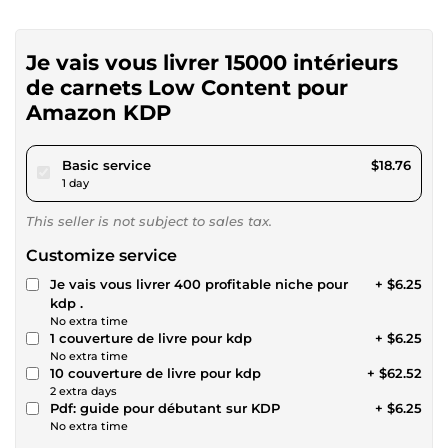
Je vais vous livrer 15000 intérieurs
de carnets Low Content pour
Amazon KDP
pour $17.29
Basic service
$18.76
1 day
This seller is not subject to sales tax.
Customize service
Je vais vous livrer 400 profitable niche pour
+ $6.25
kdp .
No extra time
1 couverture de livre pour kdp
+ $6.25
No extra time
10 couverture de livre pour kdp
+ $62.52
2 extra days
Pdf: guide pour débutant sur KDP
+ $6.25
No extra time