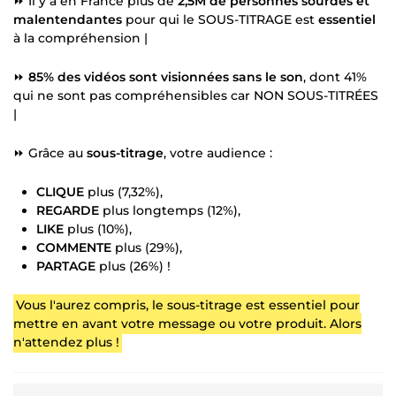
⏩ Il y a en France plus de
2,5M de personnes sourdes et
malentendantes
pour qui le SOUS-TITRAGE est
essentiel
à la compréhension |
⏩
85% des vidéos sont visionnées sans le son
, dont 41%
qui ne sont pas compréhensibles car NON SOUS-TITRÉES
|
⏩ Grâce au
sous-titrage
, votre audience :
CLIQUE
plus (7,32%),
REGARDE
plus longtemps (12%),
LIKE
plus (10%),
COMMENTE
plus (29%),
PARTAGE
plus (26%) !
Vous l'aurez compris, le sous-titrage est essentiel pour
mettre en avant votre message ou votre produit. Alors
n'attendez plus !