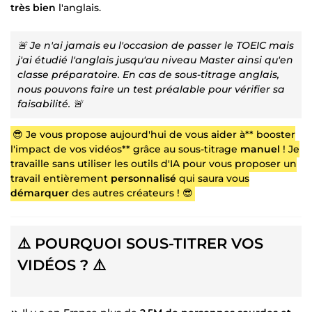
très bien
l'anglais.
🚨 Je n'ai jamais eu l'occasion de passer le TOEIC mais
j'ai étudié l'anglais jusqu'au niveau Master ainsi qu'en
classe préparatoire. En cas de sous-titrage anglais,
nous pouvons faire un test préalable pour vérifier sa
faisabilité. 🚨
😎 Je vous propose aujourd'hui de vous aider à** booster
l'impact de vos vidéos** grâce au sous-titrage
manuel
! Je
travaille sans utiliser les outils d'IA pour vous proposer un
travail entièrement
personnalisé
qui saura vous
démarquer
des autres créateurs ! 😎
⚠️ POURQUOI SOUS-TITRER VOS
VIDÉOS ? ⚠️