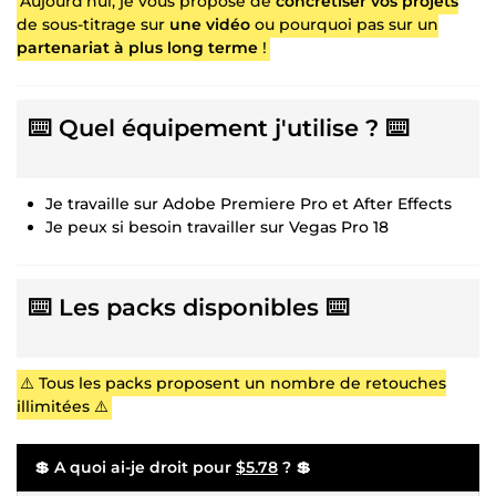
Aujourd'hui, je vous propose de
concrétiser vos projets
de sous-titrage sur
une vidéo
ou pourquoi pas sur un
partenariat à plus long terme
!
⌨️ Quel équipement j'utilise ? ⌨️
Je travaille sur Adobe Premiere Pro et After Effects
Je peux si besoin travailler sur Vegas Pro 18
⌨️ Les packs disponibles ⌨️
⚠️ Tous les packs proposent un nombre de retouches
illimitées ⚠️
💲 A quoi ai-je droit pour
$5.78
? 💲