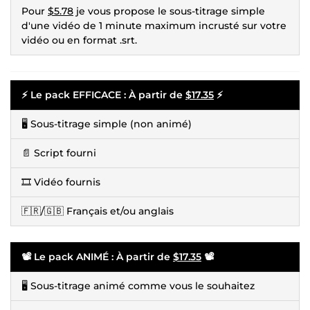
Pour
$5.78
je vous propose le sous-titrage simple
d'une vidéo de 1 minute maximum incrusté sur votre
vidéo ou en format .srt.
⚡ Le pack EFFICACE : À partir de
$17.35
⚡
🖥️ Sous-titrage simple (non animé)
📄 Script fourni
🎞️ Vidéo fournis
🇫🇷/🇬🇧 Français et/ou anglais
📽️ Le pack ANIMÉ : À partir de
$17.35
📽️
🖥️ Sous-titrage animé comme vous le souhaitez