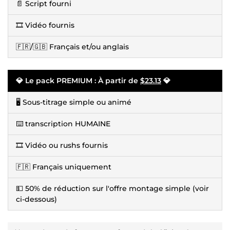
📄 Script fourni
🎞️ Vidéo fournis
🇫🇷/🇬🇧 Français et/ou anglais
💎 Le pack PREMIUM : À partir de
$23.13
💎
🖥️ Sous-titrage simple ou animé
⌨️ transcription HUMAINE
🎞️ Vidéo ou rushs fournis
🇫🇷 Français uniquement
💵 50% de réduction sur l'offre montage simple (voir
ci-dessous)