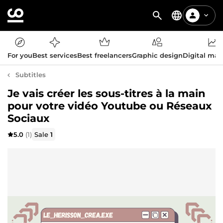
For you
Best services
Best freelancers
Graphic design
Digital mar
Subtitles
Je vais créer les sous-titres à la main
pour votre vidéo Youtube ou Réseaux
Sociaux
5.0
(1)
Sale
1