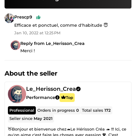
Prescp9
Efficace et ponctuel, comme d'habitude 😇
Jan 10, 2022 at 12:25 PM
Reply from Le_Herisson_Crea
Merci !
About the seller
Le_Herisson_Crea
Performance
Top
Professional
Orders in progress
0
Total sales
172
Seller since
May 2021
👋Bonjour et bienvenue chez🦔Le Hérisson Créa 🦔 !!! Ici, ce
qu'on aime c'est faire les choses avec passion 💖. C'est