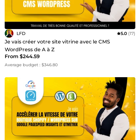
LFD
5.0
(17)
Je vais créer votre site vitrine avec le CMS
WordPress de A à Z
From $244.59
Average budget : $346.80