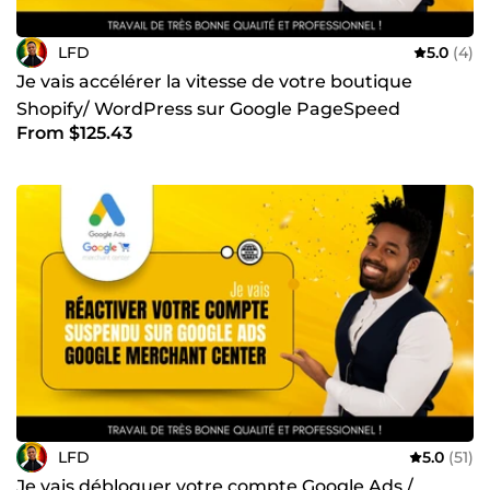
LFD
5.0
(4)
Je vais accélérer la vitesse de votre boutique
Shopify/ WordPress sur Google PageSpeed
From $125.43
Insights et GTmetrix
LFD
5.0
(51)
Je vais débloquer votre compte Google Ads /