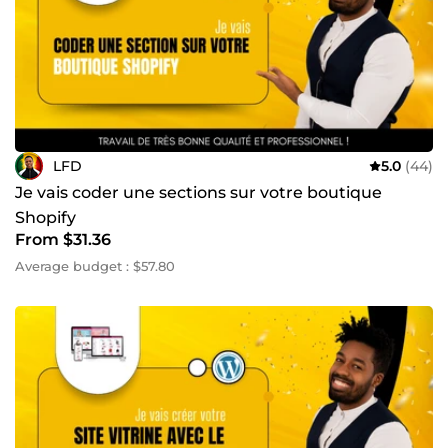
Si vous constatez cette duplication ou sauvegarde, sachez
que cela est fait uniquement dans votre intérêt et non
pour conserver votre site. C’est une recommandation
standard dans le domaine du développement web afin
d’assurer la protection de votre site. Merci.
LFD
5.0
(44)
Je vais coder une sections sur votre boutique
Shopify
From $31.36
Average budget : $57.80