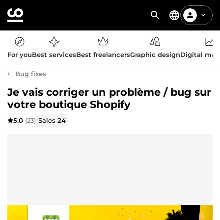
For you
Best services
Best freelancers
Graphic design
Digital mar
Bug fixes
Je vais corriger un problème / bug sur
votre boutique Shopify
5.0
(23)
Sales
24