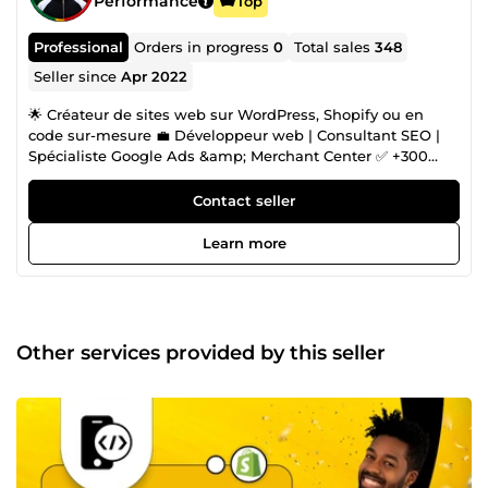
Performance
Top
Professional
Orders in progress
0
Total sales
348
Seller since
Apr 2022
🌟 Créateur de sites web sur WordPress, Shopify ou en
code sur-mesure 💼 Développeur web | Consultant SEO |
Spécialiste Google Ads &amp; Merchant Center ✅ +300
clients satisfaits | 8 ans d’expérience 🛠️ Sites vitrines, e-
commerce, blogs, réservations, portfolios, etc. 🧩 Spécialiste
Contact seller
du développement de sections personnalisées sur Shopify
🎯 Design pro, performance, solutions sur mesure 📈
Learn more
Stratégies SEO puissantes pour booster votre visibilité 🚀
Maîtrise de Google Ads, Search Console, Analytics et
Merchant Center 🔗 SEO technique + backlinks de qualité =
résultats concrets 💬 Prêt à lancer ou améliorer votre site ?
Parlons-en sur ComeUp ! 👉 Cliquez sur &quot;Contacter le
Other services provided by this seller
vendeur&quot; pour démarrer. NB : Pour certains services
liés à votre site web, il peut être nécessaire de dupliquer
votre site, par exemple sur Shopify, ou d’effectuer une
sauvegarde via une extension WordPress, ou encore sur
une autre plateforme. Cette procédure permet de garantir
la sécurité de votre site principal et d'éviter tout risque de
dommage, car j’en suis responsable durant l’intervention.